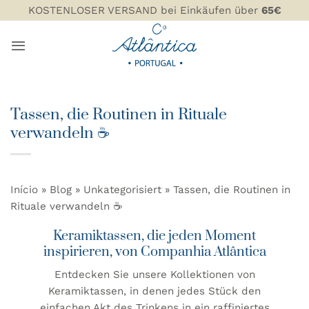
Zum
KOSTENLOSER VERSAND bei Einkäufen über
65€
Inhalt
springen
Tassen, die Routinen in Rituale
verwandeln ☕
Início
»
Blog
»
Unkategorisiert
»
Tassen, die Routinen in
Rituale verwandeln ☕
Keramiktassen, die jeden Moment
inspirieren, von Companhia Atlântica
Entdecken Sie unsere Kollektionen von
Keramiktassen, in denen jedes Stück den
einfachen Akt des Trinkens in ein raffiniertes