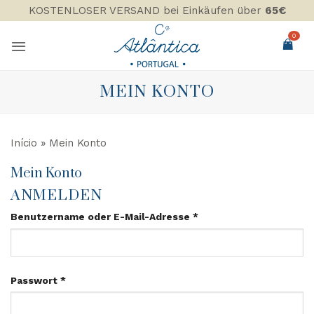
Zum
KOSTENLOSER VERSAND bei Einkäufen über
65€
Inhalt
0
springen
MEIN KONTO
Início
»
Mein Konto
Mein Konto
ANMELDEN
Erforderlich
Benutzername oder E-Mail-Adresse
*
Erforderlich
Passwort
*