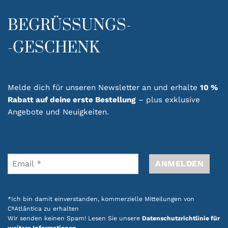
In dieser Kategorie findest du Shampoos und
Conditioner für unterschiedliche Bedürfnisse
BEGRÜSSUNGS-
des Haares. Shampoo reinigt Haar und
Kopfhaut sanft, während Conditioner das Haar
-GESCHENK
pflegt, weich macht und das Kämmen
erleichtert.
Melde dich für unseren Newsletter an und erhalte
10 %
Eine passende Haarpflegeroutine unterstützt
Rabatt auf deine erste Bestellung
– plus exklusive
die natürliche Feuchtigkeitsbalance des Haares
Angebote und Neuigkeiten.
und verbessert die Haarstruktur, damit sich
dein Haar nach jeder Anwendung angenehm
anfühlt.
Entdecke Haarpflegeprodukte, die Qualität,
Funktionalität und ein angenehmes
Pflegeerlebnis verbinden und deine tägliche
Beauty-Routine ergänzen.
*Ich bin damit einverstanden, kommerzielle Mitteilungen von
CªAtlântica zu erhalten
Entdecke auch unsere
Aktionen mit Produkten
Wir senden keinen Spam! Lesen Sie unsere
Datenschutzrichtlinie für
weitere Informationen.