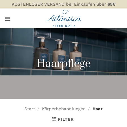
Zum
KOSTENLOSER VERSAND bei Einkäufen über
65€
Inhalt
springen
Haarpflege
Start
/
Körperbehandlungen
/
Haar
FILTER