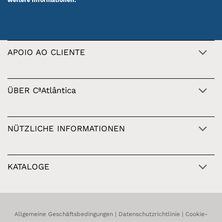
im portugiesischen Design
.
APOIO AO CLIENTE
ÜBER CªAtlântica
NÜTZLICHE INFORMATIONEN
KATALOGE
Allgemeine Geschäftsbedingungen
|
Datenschutzrichtlinie
|
Cookie-