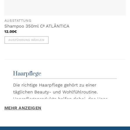
AUSSTATTUNG
Shampoo 350ml Cª ATLÂNTICA
12.00
€
AUSFÜHRUNG WÄHLEN
Dieses
Produkt
weist
mehrere
Varianten
Haarpflege
auf.
Die
Die richtige Haarpflege gehört zu einer
Optionen
täglichen Beauty- und Wohlfühlroutine.
können
Haarpflegeprodukte helfen dabei, das Haar
auf
der
sauber, gepflegt und gesund aussehen zu
MEHR ANZEIGEN
Produktseite
lassen und bewahren seine natürliche
gewählt
Geschmeidigkeit.
werden