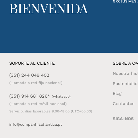
exclusivas
BIENVENIDA
SOPORTE AL CLIENTE
SOBRE A CªA
Nuestra his
(351) 244 049 402
(Llamada a red fija nacional)
Sostenibili
Blog
(351) 914 681 826*
(whatsapp)
Contactos
(Llamada a red móvil nacional)
Servicio: días laborables 9:00-18:00 (UTC+00:00)
SIGA-NOS
info@companhiaatlantica.pt