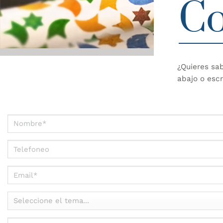
Co
¿Quieres sa
abajo o esc