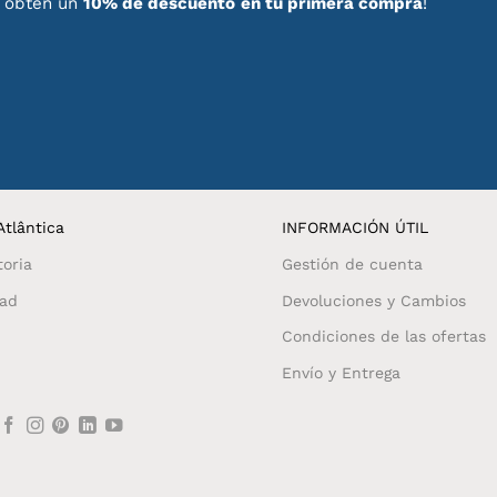
, obtén un
10% de descuento
en tu primera compra
!
tlântica
INFORMACIÓN ÚTIL
toria
Gestión de cuenta
dad
Devoluciones y Cambios
Condiciones de las ofertas
Envío y Entrega