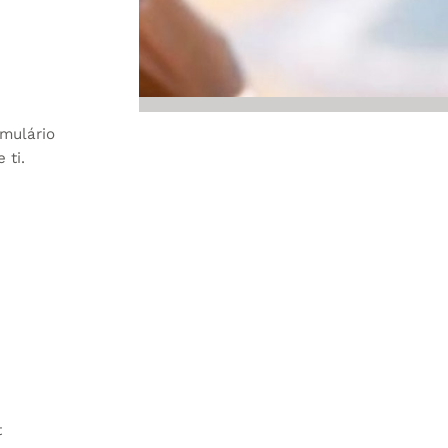
rmulário
 ti.
t