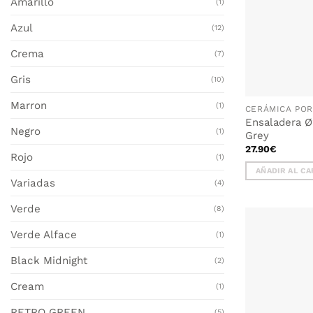
Amarillo
(1)
Azul
(12)
Crema
(7)
Gris
(10)
Marron
(1)
Ensaladera 
Negro
(1)
Grey
27.90
€
Rojo
(1)
AÑADIR AL CA
Variadas
(4)
Verde
(8)
Verde Alface
(1)
Black Midnight
(2)
Cream
(1)
RETRO GREEN
(5)