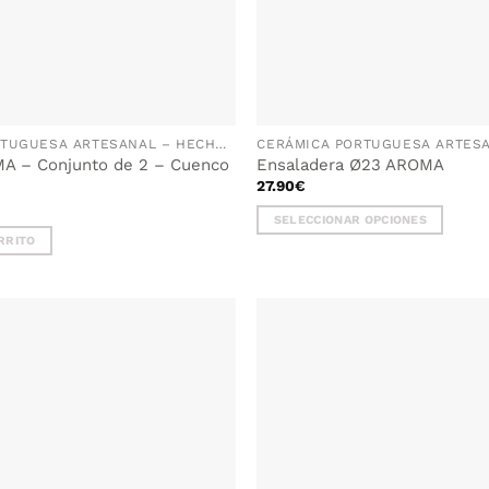
CERÁMICA PORTUGUESA ARTESANAL – HECHA A MANO EN PORTUGAL
A – Conjunto de 2 – Cuenco
Ensaladera Ø23 AROMA
27.90
€
SELECCIONAR OPCIONES
RRITO
Este
producto
tiene
múltiples
variantes.
Las
opciones
se
pueden
elegir
en