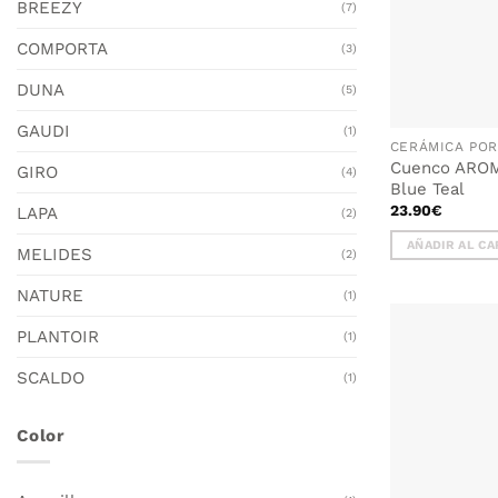
BREEZY
(7)
COMPORTA
(3)
DUNA
(5)
GAUDI
(1)
Cuenco AROM
GIRO
(4)
Blue Teal
23.90
€
LAPA
(2)
AÑADIR AL CA
MELIDES
(2)
NATURE
(1)
PLANTOIR
(1)
SCALDO
(1)
Color