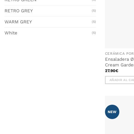
RETRO GREY
(5)
WARM GREY
(5)
White
(5)
Ensaladera 
Cream Garde
27.90
€
AÑADIR AL CA
NEW