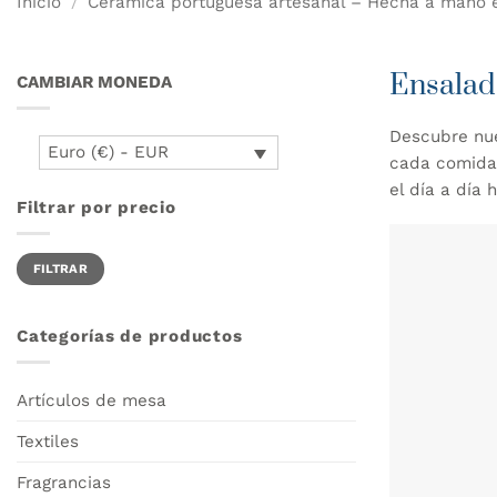
Inicio
/
Cerámica portuguesa artesanal – Hecha a mano e
Ensalad
CAMBIAR MONEDA
Descubre nue
Euro (€) - EUR
cada comida.
el día a día
Filtrar por precio
Precio
Precio
FILTRAR
mínimo
máximo
Categorías de productos
Artículos de mesa
Textiles
Fragrancias