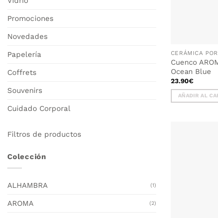
Vidrio
de
producto
Promociones
Novedades
Papelería
Cuenco AROM
Ocean Blue
Coffrets
23.90
€
Souvenirs
AÑADIR AL CA
Cuidado Corporal
Filtros de productos
Colección
ALHAMBRA
(1)
AROMA
(2)