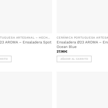
la
página
de
producto
CERÁMICA PORTUGUESA ARTESANAL – HECHA A MANO EN PORTUGAL
Ø23 AROMA – Ensaladera Spot
Ensaladera Ø23 AROMA – En
Ocean Blue
27.90
€
RRITO
AÑADIR AL CARRITO