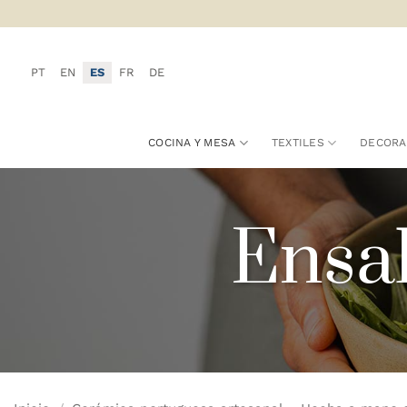
Saltar
al
contenido
PT
EN
ES
FR
DE
COCINA Y MESA
TEXTILES
DECORA
Ensa