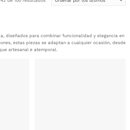
42 de 100 resultados
por
los
últimos
a, diseñados para combinar funcionalidad y elegancia en
iones, estas piezas se adaptan a cualquier ocasión, desde
que artesanal e atemporal.