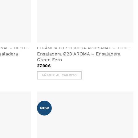
CERÁMICA PORTUGUESA ARTESANAL – HECHA A MANO EN PORTUGAL
CERÁMICA PORTUGUESA ARTESANAL – HECHA A MANO EN PORTUGAL
saladera
Ensaladera Ø23 AROMA – Ensaladera
Green Fern
27.90
€
AÑADIR AL CARRITO
NEW
AÑADIR
WISHLIST