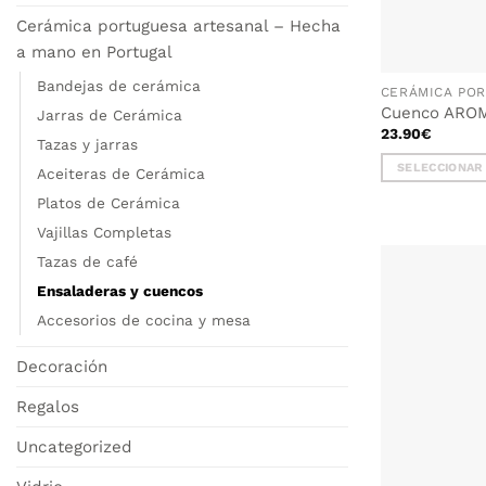
Cerámica portuguesa artesanal – Hecha
a mano en Portugal
Bandejas de cerámica
Cuenco AROM
Jarras de Cerámica
23.90
€
Tazas y jarras
SELECCIONAR
Aceiteras de Cerámica
Este
Platos de Cerámica
producto
Vajillas Completas
tiene
múltiples
Tazas de café
variantes.
Ensaladeras y cuencos
Las
Accesorios de cocina y mesa
opciones
se
Decoración
pueden
elegir
Regalos
en
la
Uncategorized
página