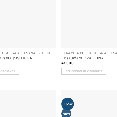
CERÁMICA PORTUGUESA ARTESANAL – HECHA A MANO EN PORTUGAL
/Pasta Ø19 DUNA
Ensaladera Ø24 DUNA
41.00
€
 OPCIONES
SELECCIONAR OPCIONES
Este
producto
tiene
múltiples
variantes.
-15%
Las
opciones
NEW
se