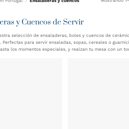
Mostrando 1–
n Portugal
/
Ensaladeras y cuencos
eras y Cuencos de Servir
stra selección de ensaladeras, boles y cuencos de cerámic
 Perfectas para servir ensaladas, sopas, cereales o guarnic
 hasta los momentos especiales, y realzan tu mesa con un to
AÑADIR
WISHLIST