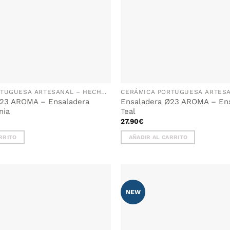
CERÁMICA PORTUGUESA ARTESANAL – HECHA A MANO EN PORTUGAL
Ø23 AROMA – Ensaladera
Ensaladera Ø23 AROMA – Ens
nia
Teal
27.90
€
RRITO
AÑADIR AL CARRITO
NEW
AÑADIR
WISHLIST