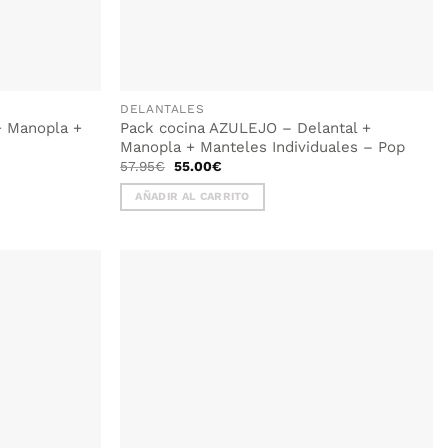
DELANTALES
+ Manopla +
Pack cocina AZULEJO – Delantal +
Manopla + Manteles Individuales – Pop
El
El
57.95
€
55.00
€
precio
precio
original
actual
AÑADIR AL CARRITO
era:
es:
57.95€.
55.00€.
AÑADIR
WISHLIST