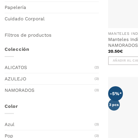
Papelería
Cuidado Corporal
Filtros de productos
Manteles Ind
NAMORADOS –
Colección
20.50
€
AÑADIR AL CA
ALICATOS
(2)
AZULEJO
(3)
NAMORADOS
(3)
-5%
3 pcs
Color
Azul
(3)
Pop
(3)