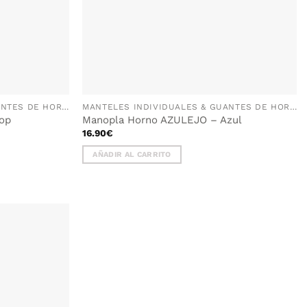
MANTELES INDIVIDUALES & GUANTES DE HORNO
MANTELES INDIVIDUALES & GUANTES DE HORNO
op
Manopla Horno AZULEJO – Azul
16.90
€
AÑADIR AL CARRITO
AÑADIR
WISHLIST