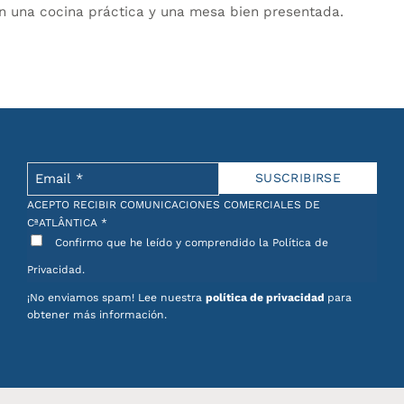
an una cocina práctica y una mesa bien presentada.
proteger las superficies y las manos del calor, al
os acabados y la inspiración portuguesa hacen que
mpleta tu cocina con accesorios funcionales llenos
ortugués
.
ACEPTO RECIBIR COMUNICACIONES COMERCIALES DE
CªATLÂNTICA
*
Confirmo que he leído y comprendido la Política de
Privacidad.
¡No enviamos spam! Lee nuestra
política de privacidad
para
obtener más información.