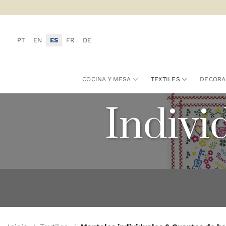
Saltar
al
contenido
PT
EN
ES
FR
DE
COCINA Y MESA
TEXTILES
DECORA
Indivi