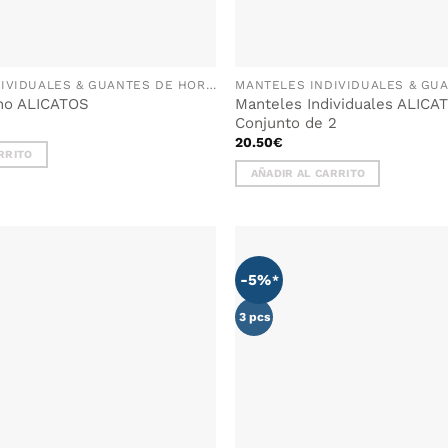
MANTELES INDIVIDUALES & GUANTES DE HORNO
no ALICATOS
Manteles Individuales ALICA
Conjunto de 2
20.50
€
RRITO
AÑADIR AL CARRITO
-5%
AÑADIR
WISHLIST
3 pcs