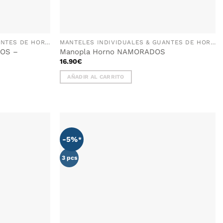
MANTELES INDIVIDUALES & GUANTES DE HORNO
MANTELES INDIVIDUALES & GUANTES DE HORNO
TOS –
Manopla Horno NAMORADOS
16.90
€
AÑADIR AL CARRITO
-5%
AÑADIR
WISHLIST
3 pcs