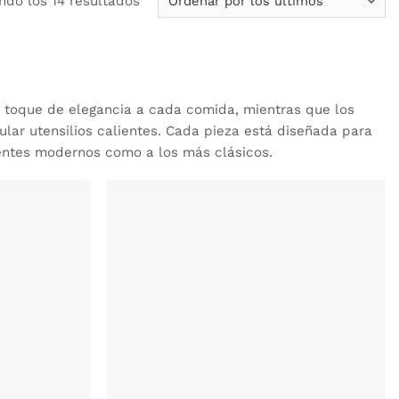
ndo los 14 resultados
por
los
últimos
 toque de elegancia a cada comida, mientras que los
lar utensilios calientes. Cada pieza está diseñada para
ientes modernos como a los más clásicos.
AÑADIR
AÑADIR
WISHLIST
WISHLIST