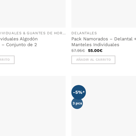
MANTELES INDIVIDUALES & GUANTES DE HORNO
DELANTALES
ividuales Algodón
Pack Namorados – Delantal 
 Conjunto de 2
Manteles Individuales
El
El
57.95
€
55.00
€
precio
precio
original
actual
RRITO
AÑADIR AL CARRITO
era:
es:
57.95€.
55.00€.
-5%
3 pcs