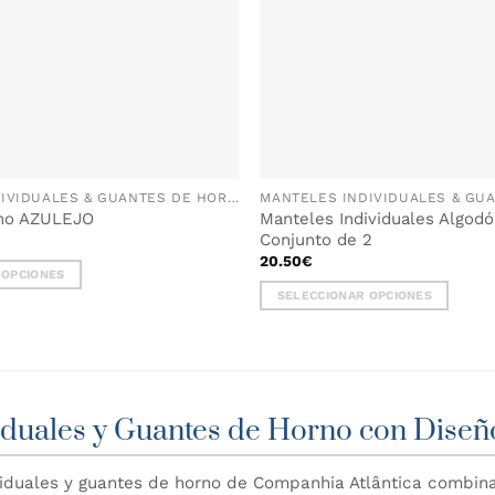
MANTELES INDIVIDUALES & GUANTES DE HORNO
no AZULEJO
Manteles Individuales Algo
Conjunto de 2
20.50
€
 OPCIONES
SELECCIONAR OPCIONES
Este
producto
tiene
múltiples
variantes.
iduales y Guantes de Horno con Diseñ
Las
opciones
viduales y guantes de horno de Companhia Atlântica combinan
se