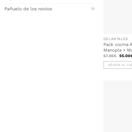
Pañuelo de los novios
(1)
DELANTALES
Pack cocina 
Manopla + Ma
El
57.95
€
55.00
precio
origina
AÑADIR AL CA
era:
57.95€