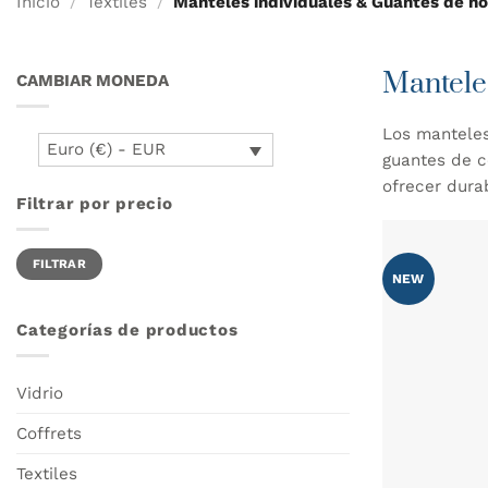
Inicio
/
Textiles
/
Manteles individuales & Guantes de h
Mantele
CAMBIAR MONEDA
Los manteles
Euro (€) - EUR
guantes de c
ofrecer dura
Filtrar por precio
Precio
Precio
FILTRAR
mínimo
máximo
NEW
Categorías de productos
Vidrio
Coffrets
Textiles