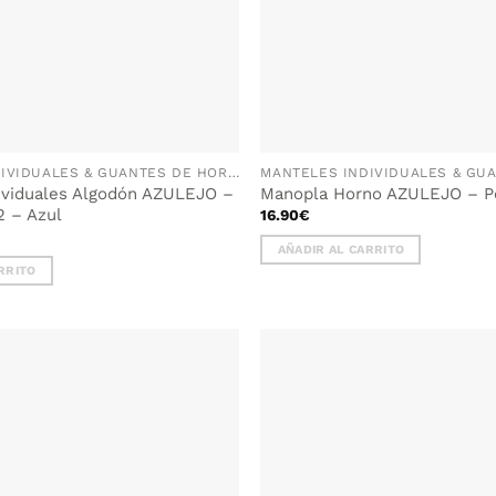
en
la
página
de
producto
MANTELES INDIVIDUALES & GUANTES DE HORNO
ividuales Algodón AZULEJO –
Manopla Horno AZULEJO – P
2 – Azul
16.90
€
AÑADIR AL CARRITO
RRITO
AÑADIR
WISHLIST