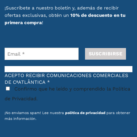
¡Suscríbete a nuestro boletín y, además de recibir
Ideales para completar tu rutina de cuidado
ofertas exclusivas, obtén un
10% de descuento
en tu
personal, los bálsamos labiales combinan
primera compra
!
comodidad, bienestar y un toque especial.
También son una excelente opción de regalo
gracias a su formato práctico y cuidado.
Descubre productos de cuidado labial que
ayudan a mantener tus labios hidratados,
suaves y protegidos, con la calidad e
ACEPTO RECIBIR COMUNICACIONES COMERCIALES
inspiración de los productos portugueses.
DE CªATLÂNTICA
*
Confirmo que he leído y comprendido la Política
Descubre también nuestras
promociones en
productos con diseño portugués
.
de Privacidad.
¡No enviamos spam! Lee nuestra
política de privacidad
para obtener
más información.