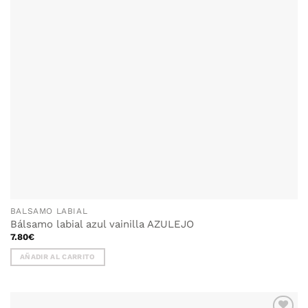
BALSAMO LABIAL
Bálsamo labial azul vainilla AZULEJO
7.80
€
AÑADIR AL CARRITO