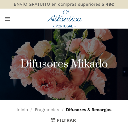
Saltar
ENVÍO GRATUITO en compras superiores a
49€
al
contenido
Difusores Mikado
Inicio
/
Fragrancias
/
Difusores & Recargas
FILTRAR