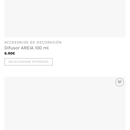
ACCESORIOS DE DECORACIÓN
Difusor AREIA 100 ml
6.90
€
SELECCIONAR OPCIONES
Este
producto
tiene
múltiples
variantes.
Las
opciones
se
pueden
elegir
en