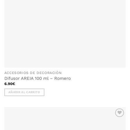
la
página
de
producto
ACCESORIOS DE DECORACIÓN
Difusor AREIA 100 ml – Romero
6.90
€
AÑADIR AL CARRITO