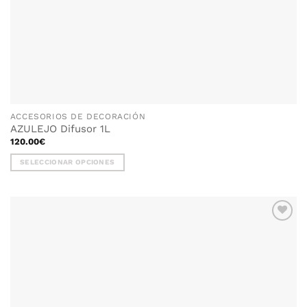
ACCESORIOS DE DECORACIÓN
AZULEJO Difusor 1L
120.00
€
SELECCIONAR OPCIONES
Este
producto
tiene
múltiples
variantes.
Las
opciones
se
pueden
elegir