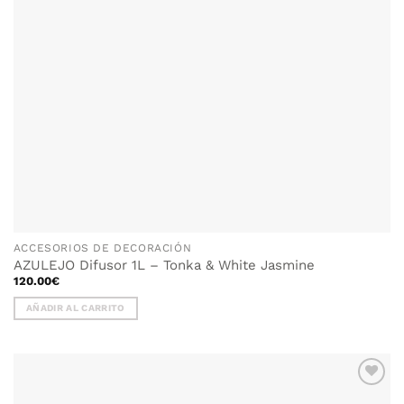
en
la
página
de
producto
ACCESORIOS DE DECORACIÓN
AZULEJO Difusor 1L – Tonka & White Jasmine
120.00
€
AÑADIR AL CARRITO