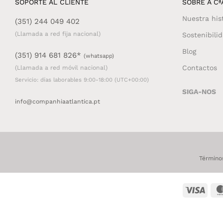
SOPORTE AL CLIENTE
SOBRE A CªA
Nuestra his
(351) 244 049 402
(Llamada a red fija nacional)
Sostenibili
Blog
(351) 914 681 826*
(whatsapp)
Contactos
(Llamada a red móvil nacional)
Servicio: días laborables 9:00-18:00 (UTC+00:00)
SIGA-NOS
info@companhiaatlantica.pt
Término
Visa