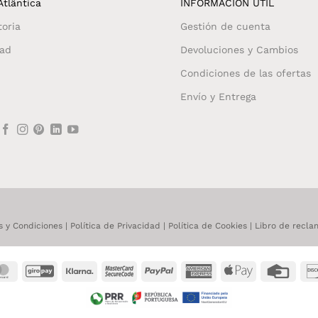
tlântica
INFORMACIÓN ÚTIL
toria
Gestión de cuenta
dad
Devoluciones y Cambios
Condiciones de las ofertas
Envío y Entrega
s y Condiciones
|
Política de Privacidad
|
Política de Cookies
|
Libro de recla
MasterCard
GiroPay
Klarna
MasterCard
PayPal
American
Apple
Credi
2
Express
Pay
Card