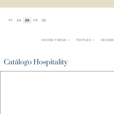
Saltar
al
contenido
PT
EN
ES
FR
DE
COCINA Y MESA
TEXTILES
DECORA
Catálogo Hospitality