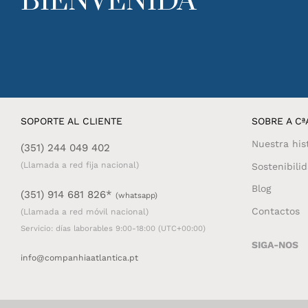
BIENVENIDA
SOPORTE AL CLIENTE
SOBRE A CªA
Nuestra his
(351) 244 049 402
(Llamada a red fija nacional)
Sostenibili
Blog
(351) 914 681 826*
(whatsapp)
Contactos
(Llamada a red móvil nacional)
Servicio: días laborables 9:00-18:00 (UTC+00:00)
SIGA-NOS
info@companhiaatlantica.pt