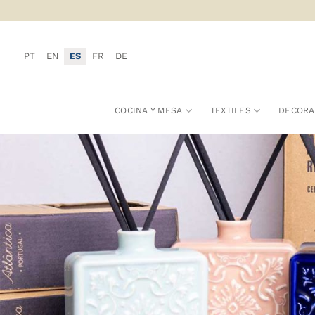
Saltar
al
contenido
PT
EN
ES
FR
DE
COCINA Y MESA
TEXTILES
DECORA