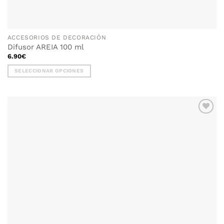
ACCESORIOS DE DECORACIÓN
Difusor AREIA 100 ml
6.90
€
SELECCIONAR OPCIONES
Este
producto
tiene
múltiples
variantes.
Las
opciones
se
pueden
elegir
en
la
página
de
producto