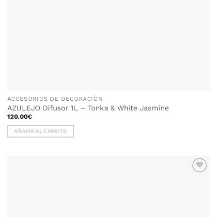
producto
ACCESORIOS DE DECORACIÓN
AZULEJO Difusor 1L – Tonka & White Jasmine
120.00
€
AÑADIR AL CARRITO