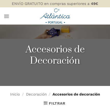
Saltar
ENVÍO GRATUITO en compras superiores a
49€
al
contenido
Accesorios de
Decoración
Inicio
/
Decoración
/
Accesorios de decoración
FILTRAR