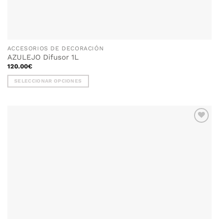
ACCESORIOS DE DECORACIÓN
AZULEJO Difusor 1L
120.00
€
SELECCIONAR OPCIONES
Este
producto
tiene
múltiples
variantes.
Las
opciones
se
pueden
elegir
en
la
página
de