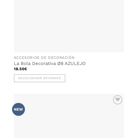
ACCESORIOS DE DECORACIÓN
La Bola Decorativa Ø8 AZULEJO
18.50
€
SELECCIONAR OPCIONES
Este
producto
tiene
múltiples
AÑADIR
variantes.
NEW
WISHLIST
Las
opciones
se
pueden