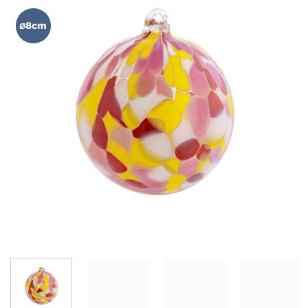
AÑADIR
WISHLIST
⌀8cm