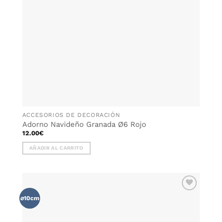
elegir
en
la
página
de
producto
ACCESORIOS DE DECORACIÓN
Adorno Navideño Granada Ø6 Rojo
12.00
€
AÑADIR AL CARRITO
AÑADIR
⌀10cm
WISHLIST