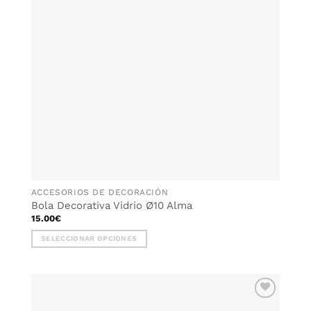
ACCESORIOS DE DECORACIÓN
Bola Decorativa Vidrio Ø10 Alma
15.00
€
SELECCIONAR OPCIONES
Este
producto
tiene
múltiples
AÑADIR
variantes.