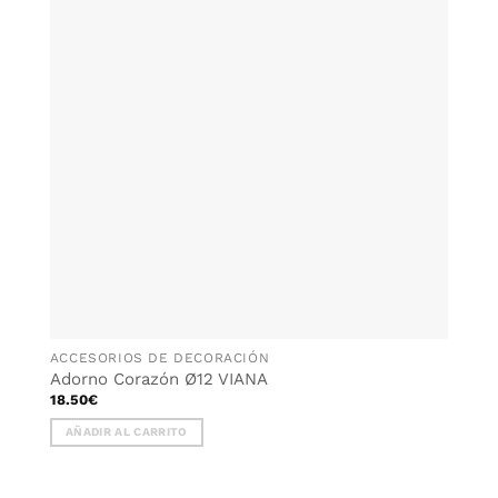
WISHLIST
Las
opciones
se
pueden
elegir
en
la
página
de
producto
ACCESORIOS DE DECORACIÓN
Adorno Corazón Ø12 VIANA
18.50
€
AÑADIR AL CARRITO