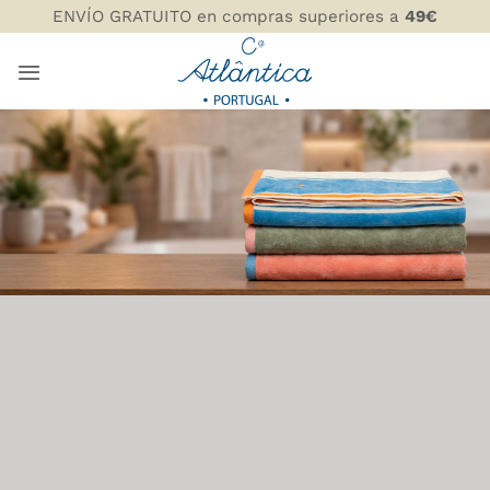
Saltar
ENVÍO GRATUITO en compras superiores a
49€
al
contenido
TOALLAS DE BAÑO Y
PISCINA
COMPANHIA ATLÂNTICA