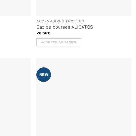
ACCESSOIRES TEXTILES
Sac de courses ALICATOS
26.50
€
AJOUTER AU PANIER
NEW
AJOUTER
AJOUTER
À MA
À MA
LISTE DE
LISTE DE
SOUHAITS
SOUHAITS