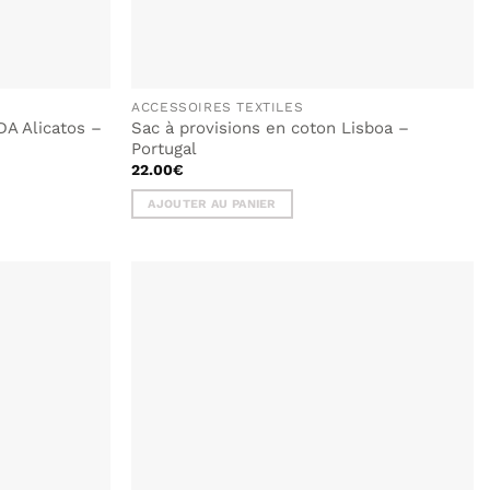
ACCESSOIRES TEXTILES
A Alicatos –
Sac à provisions en coton Lisboa –
Portugal
22.00
€
AJOUTER AU PANIER
AJOUTER
AJOUTER
À MA
À MA
LISTE DE
LISTE DE
SOUHAITS
SOUHAITS