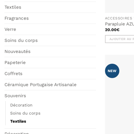
Textiles
Fragrances
ACCESSOIRES 
Parapluie AZ
Verre
20.00
€
AJOUTER AU 
Soins du corps
Nouveautés
Papeterie
NEW
Coffrets
Céramique Portugaise Artisanale
Souvenirs
Décoration
Soins du corps
Textiles
Décoration