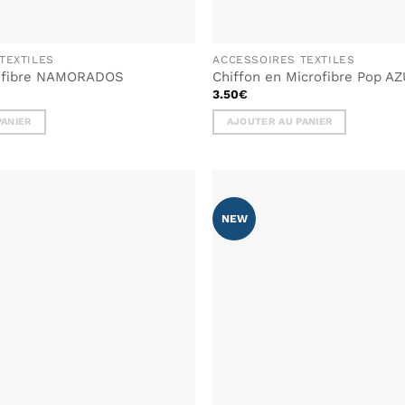
TEXTILES
ACCESSOIRES TEXTILES
rofibre NAMORADOS
Chiffon en Microfibre Pop A
3.50
€
PANIER
AJOUTER AU PANIER
NEW
AJOUTER
À MA
LISTE DE
SOUHAITS