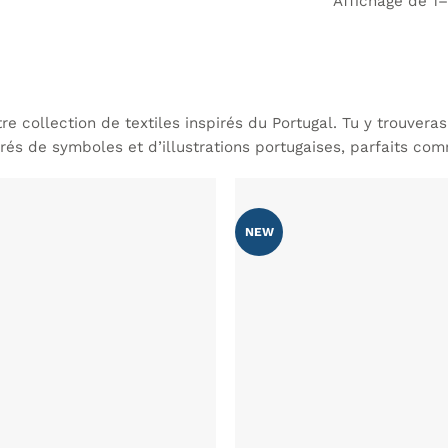
Affichage de 1–
e collection de textiles inspirés du Portugal. Tu y trouvera
orés de symboles et d’illustrations portugaises, parfaits 
NEW
AJOUTER
À MA
LISTE DE
SOUHAITS