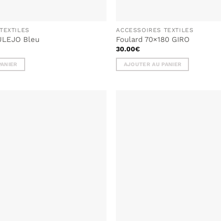
TEXTILES
ACCESSOIRES TEXTILES
ULEJO Bleu
Foulard 70×180 GIRO
30.00
€
PANIER
AJOUTER AU PANIER
AJOUTER
À MA
LISTE DE
SOUHAITS