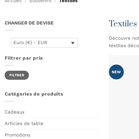
Accueil
/
Souvenirs
/
Textiles
Textiles
CHANGER DE DEVISE
Découvre notr
Euro (€) - EUR
textiles déc
Filtrer par prix
Prix
Prix
NEW
FILTRER
min
max
Catégories de produits
Cadeaux
Articles de table
Promotions