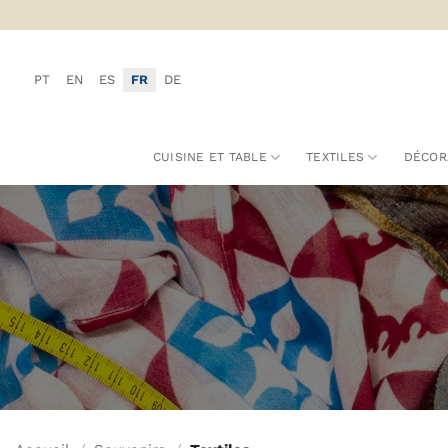
Passer
au
contenu
PT
EN
ES
FR
DE
CUISINE ET TABLE
TEXTILES
DÉCOR