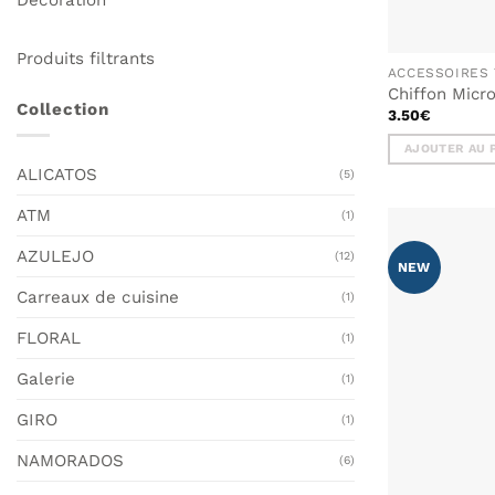
Produits filtrants
ACCESSOIRES 
Chiffon Mic
Collection
3.50
€
AJOUTER AU 
ALICATOS
(5)
ATM
(1)
AZULEJO
(12)
NEW
Carreaux de cuisine
(1)
FLORAL
(1)
Galerie
(1)
GIRO
(1)
NAMORADOS
(6)