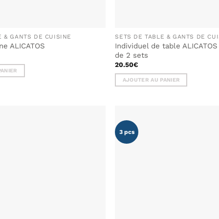
E & GANTS DE CUISINE
SETS DE TABLE & GANTS DE CU
ine ALICATOS
Individuel de table ALICATO
de 2 sets
20.50
€
PANIER
AJOUTER AU PANIER
3 pcs
AJOUTER
À MA
LISTE DE
SOUHAITS