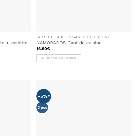
SETS DE TABLE & GANTS DE CUISINE
te + assiette
NAMORADOS Gant de cuisine
16.90
€
AJOUTER AU PANIER
-5%
AJOUTER
AJOUTER
À MA
À MA
LISTE DE
LISTE DE
3 pcs
SOUHAITS
SOUHAITS