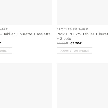
TABLE
ARTICLES DE TABLE
– Tablier + burette + assiette
Pack BREEZY- tablier + buret
+ 2 bols
Le
Le
Le
€
72.90
€
65.90
€
prix
prix
prix
actuel
initial
actuel
PANIER
AJOUTER AU PANIER
est :
était :
est :
.
59.50€.
72.90€.
65.90€.
AJOUTER
À MA
LISTE DE
SOUHAITS