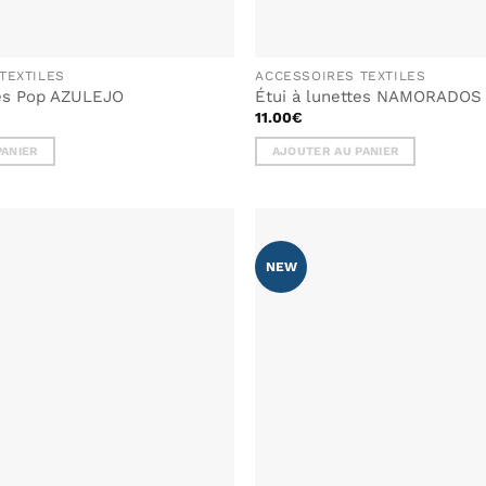
TEXTILES
ACCESSOIRES TEXTILES
tes Pop AZULEJO
Étui à lunettes NAMORADOS
11.00
€
PANIER
AJOUTER AU PANIER
NEW
AJOUTER
À MA
LISTE DE
SOUHAITS