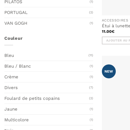
PILATOS
(1)
PORTUGAL
(2)
ACCESSOIRES 
VAN GOGH
(1)
Étui à lunet
11.00
€
Couleur
AJOUTER AU 
Bleu
(11)
Bleu / Blanc
(1)
NEW
Crème
(1)
Divers
(7)
Foulard de petits copains
(2)
Jaune
(1)
Multicolore
(1)