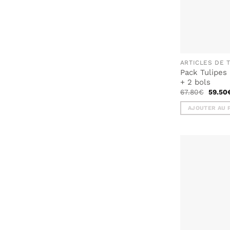
ARTICLES DE 
Pack Tulipes 
+ 2 bols
Le
67.80
€
59.50
prix
initial
AJOUTER AU 
était :
67.80€