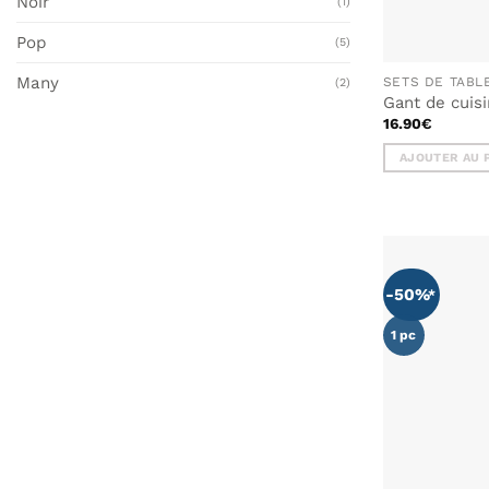
Noir
(1)
Pop
(5)
Many
SETS DE TABL
(2)
Gant de cuis
16.90
€
AJOUTER AU 
-50%
1 pc