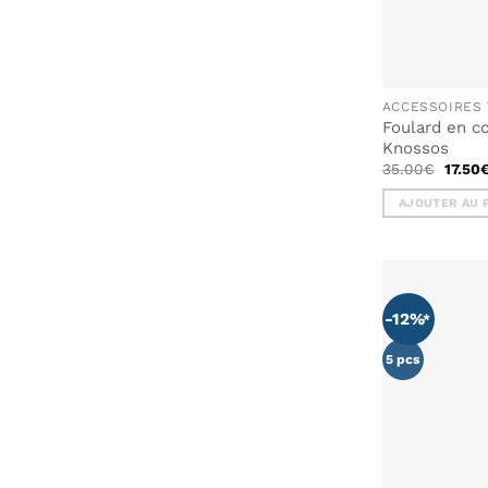
ACCESSOIRES 
Foulard en c
Knossos
Le
35.00
€
17.50
prix
initial
AJOUTER AU 
était :
35.00
-12%
5 pcs