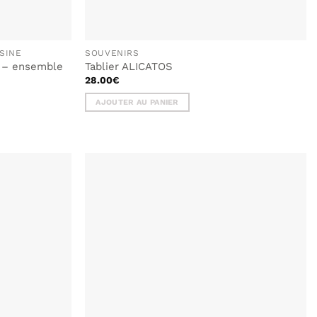
ISINE
SOUVENIRS
S – ensemble
Tablier ALICATOS
28.00
€
AJOUTER AU PANIER
AJOUTER
AJOUTER
À MA
À MA
LISTE DE
LISTE DE
SOUHAITS
SOUHAITS