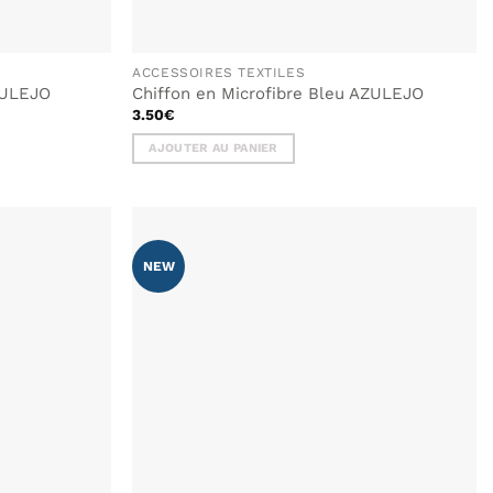
ACCESSOIRES TEXTILES
ZULEJO
Chiffon en Microfibre Bleu AZULEJO
3.50
€
AJOUTER AU PANIER
NEW
AJOUTER
AJOUTER
À MA
À MA
LISTE DE
LISTE DE
SOUHAITS
SOUHAITS