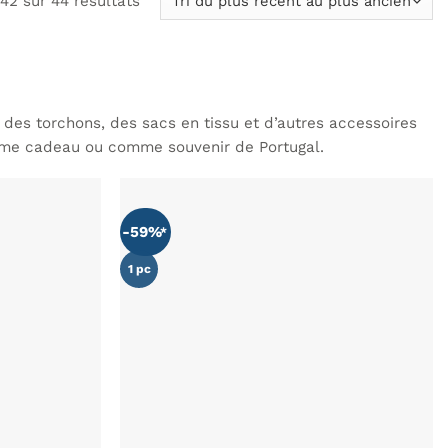
42 sur 44 résultats
du
plus
récent
au
plus
s des torchons, des sacs en tissu et d’autres accessoires
ancien
comme cadeau ou comme souvenir de Portugal.
-59%
AJOUTER
AJOUTER
À MA
À MA
LISTE DE
LISTE DE
1 pc
SOUHAITS
SOUHAITS