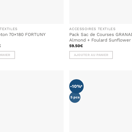
TEXTILES
ACCESSOIRES TEXTILES
oton 70×180 FORTUNY
Pack Sac de Courses GRANAD
Almond + Foulard Sunflower
Le
€
59.50
€
prix
actuel
PANIER
AJOUTER AU PANIER
est :
€.
17.50€.
-10%
AJOUTER
À MA
LISTE DE
5 pcs
SOUHAITS