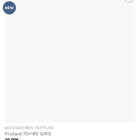
AJOUTER
NEW
À MA
LISTE DE
SOUHAITS
ACCESSOIRES TEXTILES
Foulard 70×180 GIRO
30.00
€