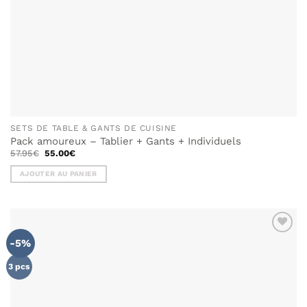
SETS DE TABLE & GANTS DE CUISINE
Pack amoureux – Tablier + Gants + Individuels
Le
Le
57.95
€
55.00
€
prix
prix
initial
actuel
AJOUTER AU PANIER
était :
est :
57.95€.
55.00€.
-5%
3 pcs