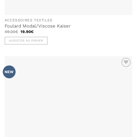
ACCESSOIRES TEXTILES
Foulard Modal/Viscose Kaiser
Le
Le
49.00
€
19.90
€
prix
prix
initial
actuel
AJOUTER AU PANIER
était :
est :
49.00€.
19.90€.
AJOUTER
NEW
À MA
LISTE DE
SOUHAITS