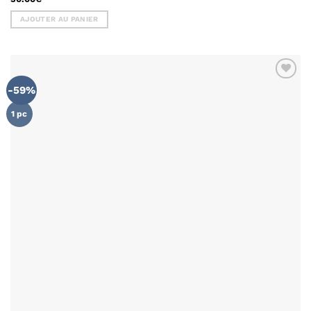
AJOUTER AU PANIER
-59%
AJOUTER
À MA
LISTE DE
1 pc
SOUHAITS