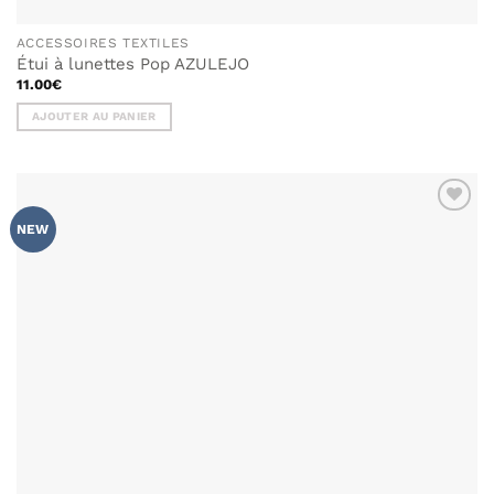
ACCESSOIRES TEXTILES
Étui à lunettes Pop AZULEJO
11.00
€
AJOUTER AU PANIER
AJOUTER
NEW
À MA
LISTE DE
SOUHAITS