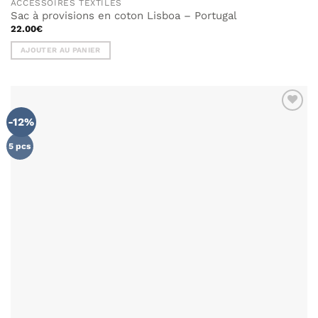
ACCESSOIRES TEXTILES
Sac à provisions en coton Lisboa – Portugal
22.00
€
AJOUTER AU PANIER
-12%
AJOUTER
À MA
LISTE DE
5 pcs
SOUHAITS