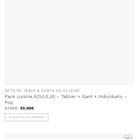
SETS DE TABLE & GANTS DE CUISINE
Pack cuisine AZULEJO – Tablier + Gant + Individuels –
Pop
Le
Le
57.95
€
55.00
€
prix
prix
initial
actuel
AJOUTER AU PANIER
était :
est :
57.95€.
55.00€.