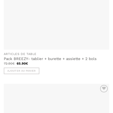
ARTICLES DE TABLE
Pack BREEZY- tablier + burette + assiette + 2 bols
Le
Le
72.90
€
65.90
€
prix
prix
initial
actuel
AJOUTER AU PANIER
était :
est :
72.90€.
65.90€.
AJOUTER
À MA
LISTE DE
SOUHAITS