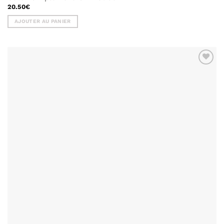
20.50
€
AJOUTER AU PANIER
AJOUTER
À MA
LISTE DE
SOUHAITS