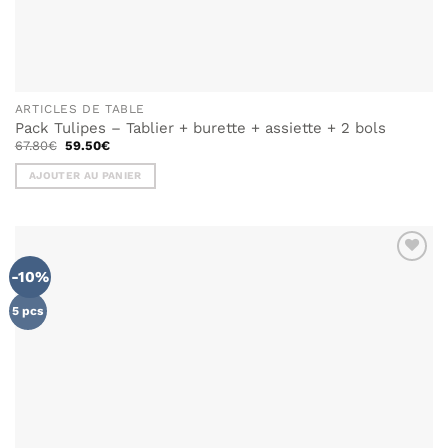
ARTICLES DE TABLE
Pack Tulipes – Tablier + burette + assiette + 2 bols
Le
Le
67.80
€
59.50
€
prix
prix
initial
actuel
AJOUTER AU PANIER
était :
est :
67.80€.
59.50€.
-10%
AJOUTER
À MA
LISTE DE
5 pcs
SOUHAITS