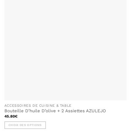
LISTE DE
options
SOUHAITS
peuvent
être
choisies
sur
la
page
du
produit
ACCESSOIRES DE CUISINE & TABLE
Bouteille D’huile D’olive + 2 Assiettes AZULEJO
45.80
€
CHOIX DES OPTIONS