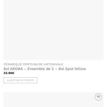
sur
la
page
du
produit
CÉRAMIQUE PORTUGAISE ARTISANALE
Bol AROMA – Ensemble de 2 – Bol Spot Yellow
23.90
€
AJOUTER AU PANIER