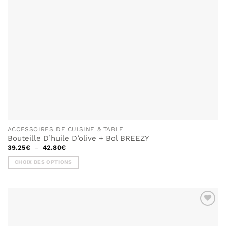
ACCESSOIRES DE CUISINE & TABLE
Bouteille D’huile D’olive + Bol BREEZY
Plage
39.25
€
–
42.80
€
de
prix :
CHOIX DES OPTIONS
39.25€
à
Ce
42.80€
produit
a
plusieurs
AJOUTER
variations.
À MA
Les