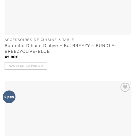
ACCESSOIRES DE CUISINE & TABLE
Bouteille D’huile D’olive + Bol BREEZY – BUNDLE-
BREEZYOLIVE-BLUE
42.80
€
AJOUTER AU PANIER
AJOUTER
2 pcs
À MA
LISTE DE
SOUHAITS