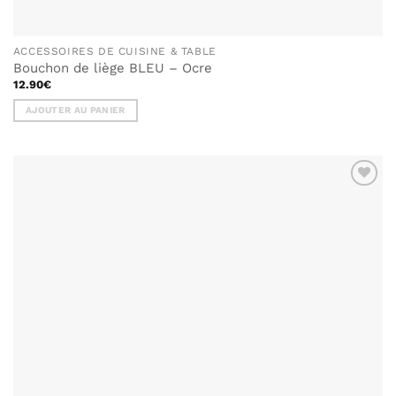
ACCESSOIRES DE CUISINE & TABLE
Bouchon de liège BLEU – Ocre
12.90
€
AJOUTER AU PANIER
AJOUTER
À MA
LISTE DE
SOUHAITS