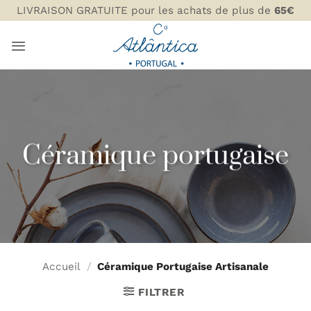
Passer
LIVRAISON GRATUITE pour les achats de plus de
65€
au
contenu
Céramique portugaise
Accueil
/
Céramique Portugaise Artisanale
FILTRER