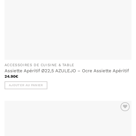
du
produit
ACCESSOIRES DE CUISINE & TABLE
Assiette Apéritif Ø22,5 AZULEJO – Ocre Assiette Apéritif
24.90
€
AJOUTER AU PANIER