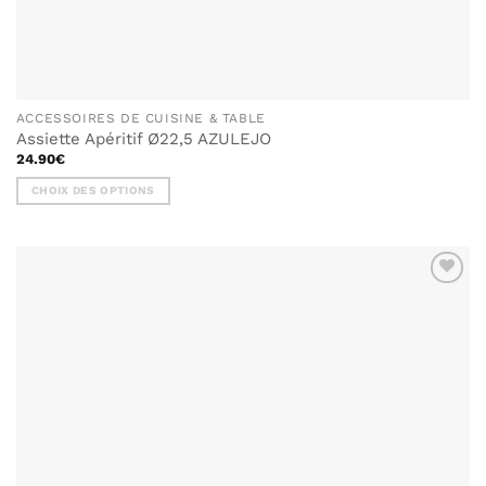
ACCESSOIRES DE CUISINE & TABLE
Assiette Apéritif Ø22,5 AZULEJO
24.90
€
CHOIX DES OPTIONS
Ce
produit
a
plusieurs
variations.
Les
options
peuvent
être
choisies
sur
la
page