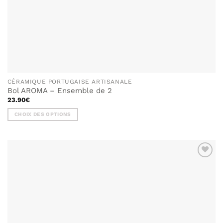
CÉRAMIQUE PORTUGAISE ARTISANALE
Bol AROMA – Ensemble de 2
23.90
€
CHOIX DES OPTIONS
Ce
produit
a
plusieurs
variations.
Les
options
peuvent
être
choisies