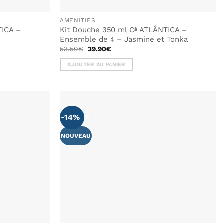
AMENITIES
TICA –
Kit Douche 350 ml Cª ATLÂNTICA –
Ensemble de 4 – Jasmine et Tonka
Le
Le
53.50
€
39.90
€
prix
prix
initial
actuel
AJOUTER AU PANIER
était :
est :
53.50€.
39.90€.
-14%
AJOUTER
À MA
LISTE DE
NOUVEAU
SOUHAITS