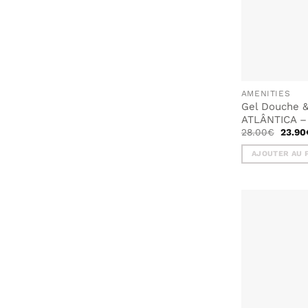
la
page
du
produit
AMENITIES
Gel Douche &
ATLÂNTICA – 
Le
28.00
€
23.90
prix
initial
AJOUTER AU 
était :
28.00