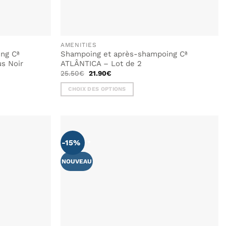
AMENITIES
ng Cª
Shampoing et après-shampoing Cª
us Noir
ATLÂNTICA – Lot de 2
Le
Le
25.50
€
21.90
€
prix
prix
initial
actuel
CHOIX DES OPTIONS
était :
est :
25.50€.
21.90€.
Ce
produit
a
plusieurs
-15%
variations.
Les
NOUVEAU
options
peuvent
être
choisies
sur
la