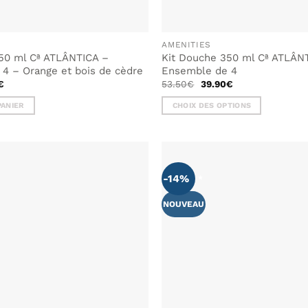
AMENITIES
50 ml Cª ATLÂNTICA –
Kit Douche 350 ml Cª ATLÂN
4 – Orange et bois de cèdre
Ensemble de 4
Le
Le
Le
€
53.50
€
39.90
€
prix
prix
prix
actuel
initial
actuel
PANIER
CHOIX DES OPTIONS
est :
était :
est :
€.
39.90€.
53.50€.
39.90€.
Ce
produit
a
plusieurs
-14%
variations.
Les
NOUVEAU
options
peuvent
être
choisies
sur
la
page