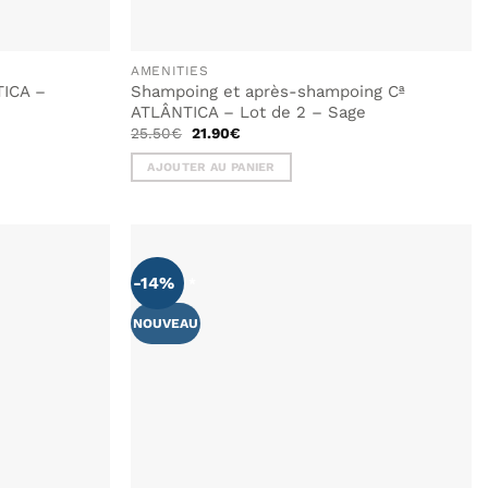
AMENITIES
TICA –
Shampoing et après-shampoing Cª
ATLÂNTICA – Lot de 2 – Sage
Le
Le
25.50
€
21.90
€
prix
prix
initial
actuel
AJOUTER AU PANIER
était :
est :
25.50€.
21.90€.
-14%
AJOUTER
À MA
LISTE DE
NOUVEAU
SOUHAITS