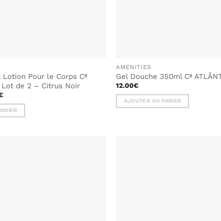
AMENITIES
 Lotion Pour le Corps Cª
Gel Douche 350ml Cª ATLÂNT
Lot de 2 – Citrus Noir
12.00
€
Le
€
prix
AJOUTER AU PANIER
actuel
PANIER
est :
€.
23.90€.