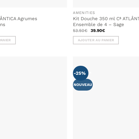
AMENITIES
LÂNTICA Agrumes
Kit Douche 350 ml Cª ATLÂN
ens
Ensemble de 4 – Sage
Le
Le
53.50
€
39.90
€
prix
prix
initial
actuel
PANIER
AJOUTER AU PANIER
était :
est :
53.50€.
39.90€.
-25%
NOUVEAU