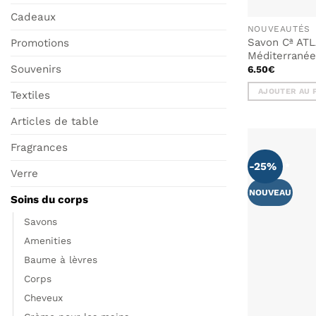
Cadeaux
NOUVEAUTÉS
Savon Cª AT
Promotions
Méditerrané
Souvenirs
6.50
€
AJOUTER AU 
Textiles
Articles de table
Fragrances
-25%
Verre
NOUVEAU
Soins du corps
Savons
Amenities
Baume à lèvres
Corps
Cheveux