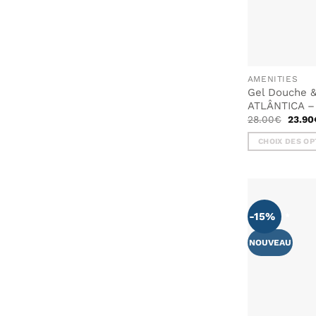
AMENITIES
Gel Douche &
ATLÂNTICA – 
Le
28.00
€
23.90
prix
initial
CHOIX DES OP
était :
28.00
Ce
produit
a
plusieurs
-15%
variations.
Les
NOUVEAU
options
peuvent
être
choisies
sur