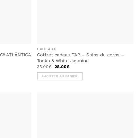
CADEAUX
, Cª ATLÂNTICA
Coffret cadeau TAP – Soins du corps –
Tonka & White Jasmine
Le
Le
35.00
€
28.00
€
prix
prix
initial
actuel
AJOUTER AU PANIER
était :
est :
35.00€.
28.00€.