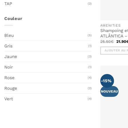
TAP
(2)
Couleur
AMENITIES
Shampoing e
Bleu
(5)
ATLÂNTICA – 
Le
25.50
€
21.90
prix
Gris
(1)
initial
AJOUTER AU 
était :
25.50
Jaune
(3)
Noir
(1)
Rose
(4)
-15%
Rouge
(2)
NOUVEAU
Vert
(4)