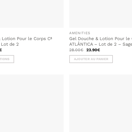
AMENITIES
 Lotion Pour le Corps Cª
Gel Douche & Lotion Pour le
Lot de 2
ATLÂNTICA – Lot de 2 – Sag
Le
Le
Le
€
28.00
€
23.90
€
prix
prix
prix
actuel
initial
actuel
TIONS
AJOUTER AU PANIER
est :
était :
est :
€.
23.90€.
28.00€.
23.90€.