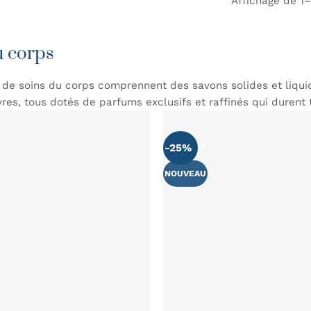
Affichage de 1–
u corps
 de soins du corps comprennent des savons solides et liquid
es, tous dotés de parfums exclusifs et raffinés qui durent t
-25%
AJOUTER
À MA
LISTE DE
NOUVEAU
SOUHAITS