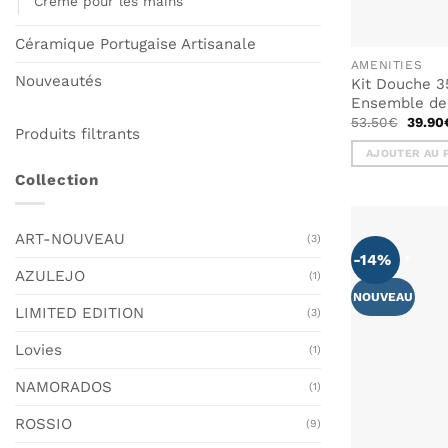
Crème pour les mains
Céramique Portugaise Artisanale
AMENITIES
Nouveautés
Kit Douche 3
Ensemble de 
Le
53.50
€
39.90
Produits filtrants
prix
initial
AJOUTER AU 
était :
53.50
Collection
ART-NOUVEAU
(3)
-14%
AZULEJO
(1)
NOUVEAU
LIMITED EDITION
(3)
Lovies
(1)
NAMORADOS
(1)
ROSSIO
(9)