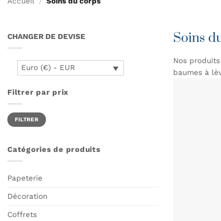
Accueil
/
Soins du corps
Soins d
CHANGER DE DEVISE
Nos produits
Euro (€) - EUR
baumes à lèvr
Filtrer par prix
Prix
Prix
FILTRER
min
max
Catégories de produits
Papeterie
Décoration
Coffrets