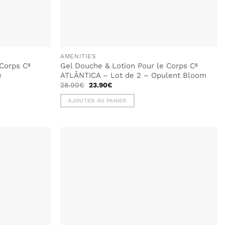
page
du
produit
AMENITIES
 Corps Cª
Gel Douche & Lotion Pour le Corps Cª
e
ATLÂNTICA – Lot de 2 – Opulent Bloom
Le
Le
28.00
€
23.90
€
prix
prix
initial
actuel
AJOUTER AU PANIER
était :
est :
28.00€.
23.90€.