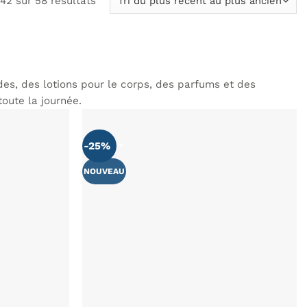
42 sur 58 résultats
du
plus
récent
au
plus
es, des lotions pour le corps, des parfums et des
ancien
oute la journée.
-25%
NOUVEAU