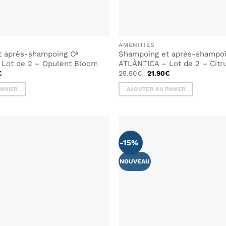
du
produit
AMENITIES
t après-shampoing Cª
Shampoing et après-shampoi
Lot de 2 – Opulent Bloom
ATLÂNTICA – Lot de 2 – Citr
Le
Le
Le
€
25.50
€
21.90
€
prix
prix
prix
actuel
initial
actuel
PANIER
AJOUTER AU PANIER
est :
était :
est :
€.
21.90€.
25.50€.
21.90€.
-15%
AJOUTER
À MA
LISTE DE
NOUVEAU
SOUHAITS