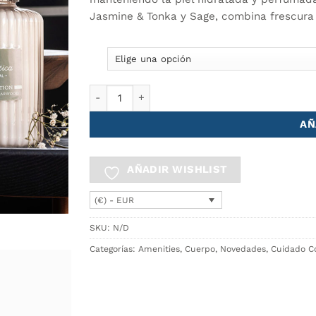
Jasmine & Tonka y Sage, combina frescura 
Gel de ducha 350ml Cª ATLÂNTICA cantidad
AÑ
AÑADIR WISHLIST
(€) - EUR
SKU:
N/D
Categorías:
Amenities
,
Cuerpo
,
Novedades
,
Cuidado C