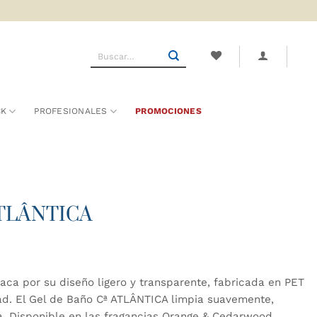
Buscar
por:
CK
PROFESIONALES
PROMOCIONES
ATLÂNTICA
aca por su diseño ligero y transparente, fabricada en PET
dad. El Gel de Baño Cª ATLÂNTICA limpia suavemente,
. Disponible en las fragancias Orange & Cedarwood,