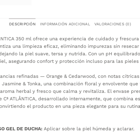
DESCRIPCIÓN
INFORMACIÓN ADICIONAL
VALORACIONES (0)
ÂNTICA 350 ml ofrece una experiencia de cuidado y frescura
ntiza una limpieza eficaz, eliminando impurezas sin resecar 
dejando la piel suave, tersa y nutrida. Con un pH equilibrado
piel, asegurando confort y protección incluso para las pieles
agancias refinadas — Orange & Cedarwood, con notas cítric
n; Jasmine & Tonka, una combinación floral y envolvente que 
 aroma herbal y fresco que calma y revitaliza. El envase pre
e Cª ATLÂNTICA, desarrollado internamente, que combina est
nvirtiendo el producto en una pieza elegante para su rutina
SO GEL DE DUCHA:
Aplicar sobre la piel húmeda y aclarar.