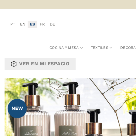
Saltar
al
contenido
PT
EN
ES
FR
DE
COCINA Y MESA
TEXTILES
DECORA
VER EN MI ESPACIO
NEW