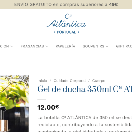
ENVÍO GRATUITO en compras superiores a
49€
CIÓN
FRAGANCIAS
PAPELERÍA
SOUVENIRS
GIFT PA
Inicio
/
Cuidado Corporal
/
Cuerpo
Gel de ducha 350ml Cª 
AÑADIR
WISHLIST
12.00
€
La botella Cª ATLÂNTICA de 350 ml se dest
reciclable, contribuyendo a la sostenibili
manteniendo la piel hidratada y perfumada