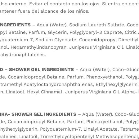
Uso externo. Evitar el contacto con los ojos. Si entra en con
ntener fuera del alcance de los niños.
INGREDIENTS
– Aqua (Water), Sodium Laureth Sulfate, Coco
yl Betaine, Parfum, Glycerin, Polyglyceryl-3 Caprate, Citric 
olyquaternium-7, Sodium Glycolate, Cocamidopropyl Dimethy
ol, Hexamethylindanopyran, Juniperus Virginiana Oil, Linaloo
tahydronaphtalenes.
D – SHOWER GEL INGREDIENTS
– Aqua (Water), Coco-Gluco
de, Cocamidopropyl Betaine, Parfum, Phenoxyethanol, Polygl
 Tetramethyl Acetyloctahydronaphthalenes, Ethylhexylglycerin
 Linalool, Hexyl Cinnamal, Juniperus Virginiana Oil, Alpha-
NKA- SHOWER GEL INGREDIENTS
– Aqua (Water), Coco-Gluc
de, Cocamidopropyl Betaine, Parfum, Phenoxyethanol, Polygl
Ethylhexylglycerin, Polyquaternium-7, Linalyl Acetate, Tetrame
alenes, Linalool, Trimethylcyclopentenyl Methylisopentenol