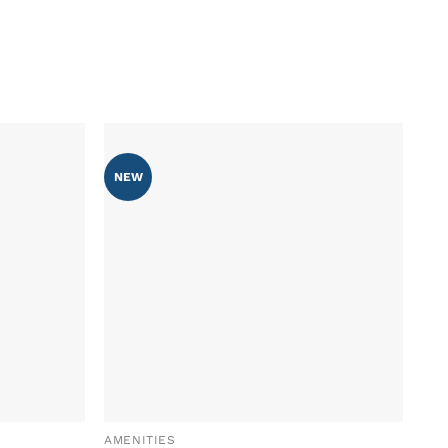
NEW
AÑADIR
AÑADIR
WISHLIST
WISHLIST
AMENITIES