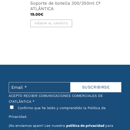
A
Soporte de botella 300/350ml Cª
ATLÂNTICA
19.00
€
AÑADIR AL CARRITO
ACEPTO RECIBIR COMUNICACIONES COMERCIALES DE
CªATLÂNTICA
*
Confirmo que he leído y comprendido la Política de
Privacidad.
¡No enviamos spam! Lee nuestra
política de privacidad
para