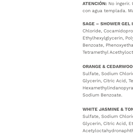
ATENCIÓN:
No ingerir. 
con agua templada. Ma
SAGE – SHOWER GEL 
Chloride, Cocamidoprop
Ethylhexylglycerin, P
Benzoate, Phenoxyethan
Tetramethyl Acethyloc
ORANGE & CEDARWOO
Sulfate, Sodium Chlori
Glycerin, Citric Acid,
Hexamethylindanopyran,
Sodium Benzoate.
WHITE JASMINE & TO
Sulfate, Sodium Chlori
Glycerin, Citric Acid, 
Acetyloctahydronaphth