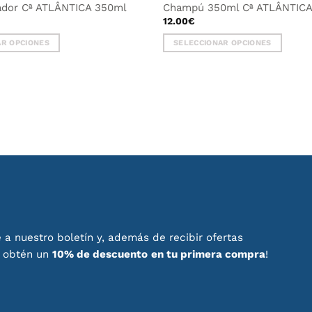
ador Cª ATLÂNTICA 350ml
Champú 350ml Cª ATLÂNTIC
12.00
€
AR OPCIONES
SELECCIONAR OPCIONES
Este
producto
tiene
múltiples
variantes.
Las
opciones
se
pueden
elegir
en
la
página
 a nuestro boletín y, además de recibir ofertas
de
, obtén un
10% de descuento
en tu primera compra
!
producto