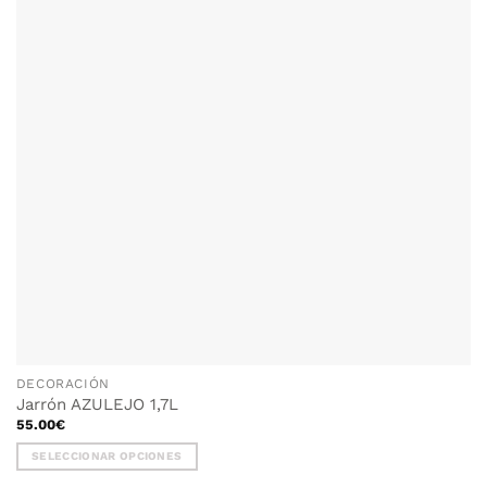
DECORACIÓN
Jarrón AZULEJO 1,7L
55.00
€
SELECCIONAR OPCIONES
Este