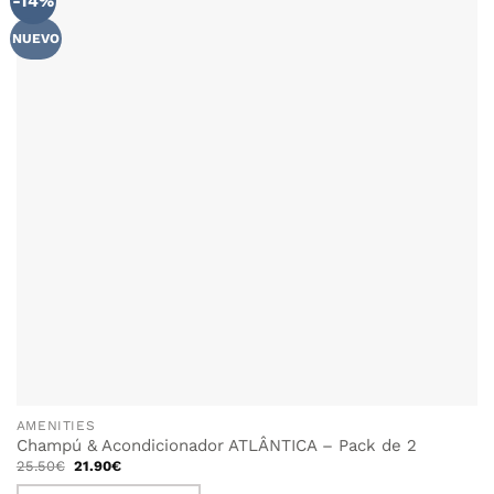
-14%
WISHLIST
NUEVO
AMENITIES
Champú & Acondicionador ATLÂNTICA – Pack de 2
El
El
25.50
€
21.90
€
precio
precio
original
actual