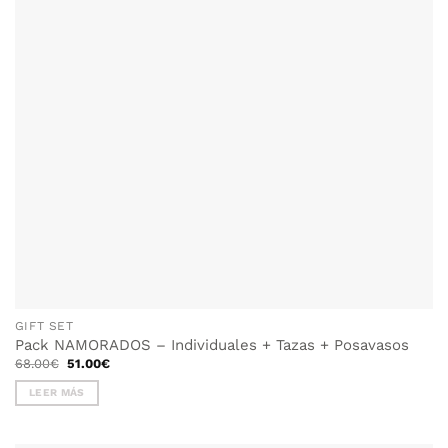
GIFT SET
Pack NAMORADOS – Individuales + Tazas + Posavasos
El
El
68.00
€
51.00
€
precio
precio
original
actual
LEER MÁS
era:
es:
68.00€.
51.00€.