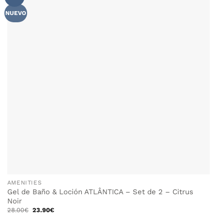
NUEVO
AMENITIES
Gel de Baño & Loción ATLÂNTICA – Set de 2 – Citrus
Noir
El
El
28.00
€
23.90
€
precio
precio