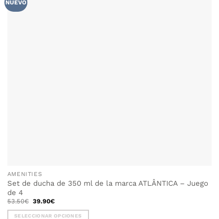
NUEVO
AMENITIES
Set de ducha de 350 ml de la marca ATLÂNTICA – Juego
de 4
El
El
53.50
€
39.90
€
precio
precio
original
actual
SELECCIONAR OPCIONES
era:
es: