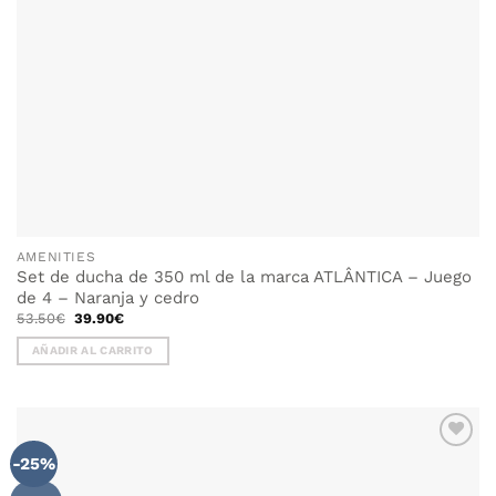
AMENITIES
Set de ducha de 350 ml de la marca ATLÂNTICA – Juego
de 4 – Naranja y cedro
El
El
53.50
€
39.90
€
precio
precio
original
actual
AÑADIR AL CARRITO
era:
es:
53.50€.
39.90€.
-25%
AÑADIR
WISHLIST