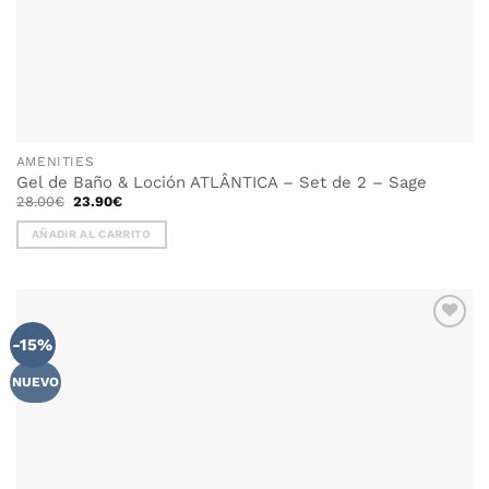
AMENITIES
Gel de Baño & Loción ATLÂNTICA – Set de 2 – Sage
El
El
28.00
€
23.90
€
precio
precio
original
actual
AÑADIR AL CARRITO
era:
es:
28.00€.
23.90€.
-15%
NUEVO