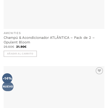
AMENITIES
Champú & Acondicionador ATLÂNTICA – Pack de 2 –
Opulent Bloom
El
El
25.50
€
21.90
€
precio
precio
original
actual
AÑADIR AL CARRITO
era:
es:
25.50€.
21.90€.
-14%
NUEVO