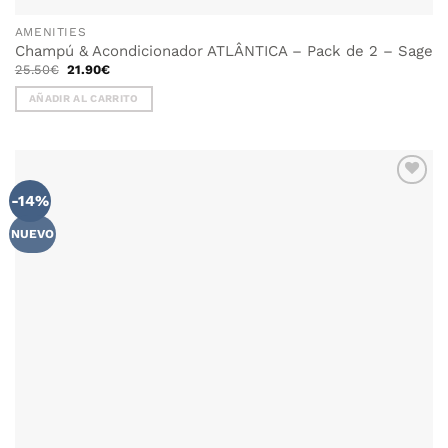
AMENITIES
Champú & Acondicionador ATLÂNTICA – Pack de 2 – Sage
El
El
25.50
€
21.90
€
precio
precio
original
actual
AÑADIR AL CARRITO
era:
es:
25.50€.
21.90€.
-14%
NUEVO