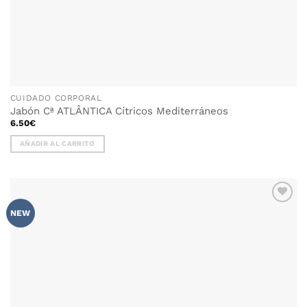
CUIDADO CORPORAL
Jabón Cª ATLÂNTICA Cítricos Mediterráneos
6.50
€
AÑADIR AL CARRITO
AÑADIR
NEW
WISHLIST