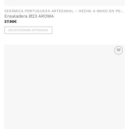
CERÁMICA PORTUGUESA ARTESANAL – HECHA A MANO EN PORTUGAL
Ensaladera Ø23 AROMA
27.90
€
SELECCIONAR OPCIONES
Este
producto
tiene
múltiples
AÑADIR
variantes.
WISHLIST
Las
opciones
se
pueden
elegir
en
la
página
de
producto