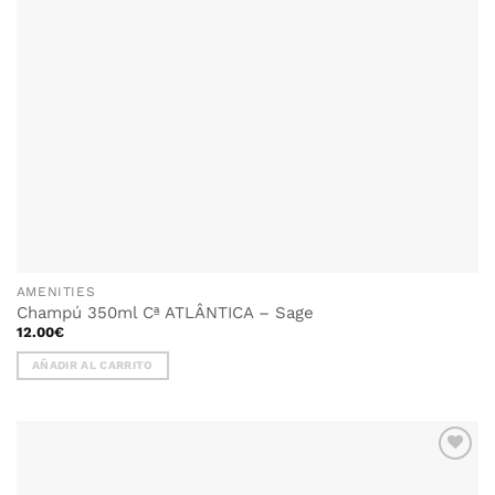
AMENITIES
Champú 350ml Cª ATLÂNTICA – Sage
12.00
€
AÑADIR AL CARRITO