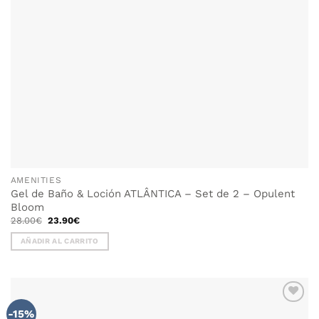
AMENITIES
Gel de Baño & Loción ATLÂNTICA – Set de 2 – Opulent
Bloom
El
El
28.00
€
23.90
€
precio
precio
original
actual
AÑADIR AL CARRITO
era:
es:
28.00€.
23.90€.
-15%