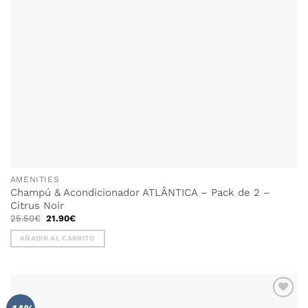
AMENITIES
Champú & Acondicionador ATLÂNTICA – Pack de 2 –
Citrus Noir
El
El
25.50
€
21.90
€
precio
precio
original
actual
AÑADIR AL CARRITO
era:
es:
25.50€.
21.90€.
AÑADIR