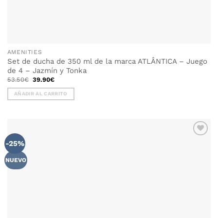
AMENITIES
Set de ducha de 350 ml de la marca ATLÂNTICA – Juego
de 4 – Jazmín y Tonka
El
El
53.50
€
39.90
€
precio
precio
original
actual
AÑADIR AL CARRITO
era:
es:
53.50€.
39.90€.
-25%
NUEVO