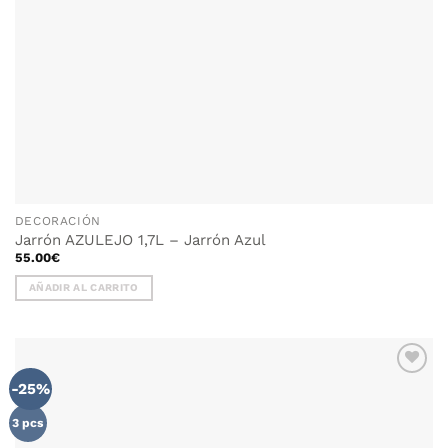
DECORACIÓN
Jarrón AZULEJO 1,7L – Jarrón Azul
55.00
€
AÑADIR AL CARRITO
-25%
AÑADIR
WISHLIST
3 pcs