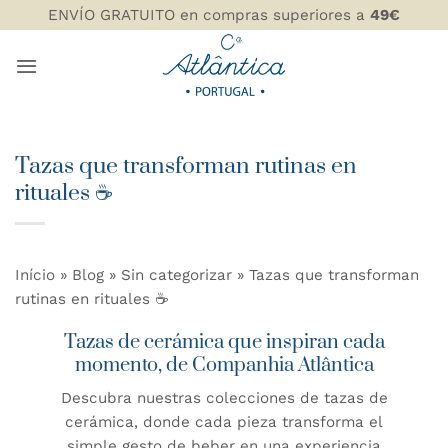
Saltar
ENVÍO GRATUITO en compras superiores a
49€
al
contenido
Tazas que transforman rutinas en
rituales ☕
Início
»
Blog
»
Sin categorizar
»
Tazas que transforman
rutinas en rituales ☕
Tazas de cerámica que inspiran cada
momento, de Companhia Atlântica
Descubra nuestras colecciones de tazas de
cerámica, donde cada pieza transforma el
simple gesto de beber en una experiencia