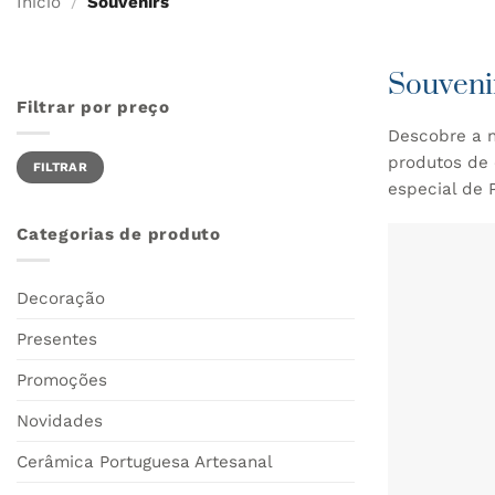
Início
/
Souvenirs
Souveni
Filtrar por preço
Descobre a n
Preço
Preço
produtos de 
FILTRAR
mínimo
máximo
especial de P
Categorias de produto
Decoração
Presentes
Promoções
Novidades
Cerâmica Portuguesa Artesanal