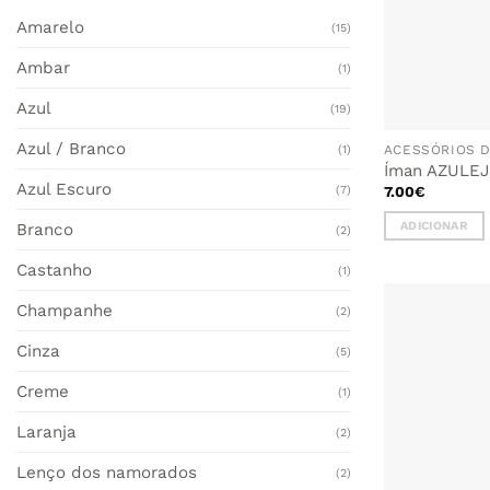
Amarelo
(15)
Ambar
(1)
Azul
(19)
Azul / Branco
(1)
ACESSÓRIOS 
Íman AZULEJ
Azul Escuro
7.00
€
(7)
ADICIONAR
Branco
(2)
Castanho
(1)
Champanhe
(2)
Cinza
(5)
Creme
(1)
Laranja
(2)
Lenço dos namorados
(2)