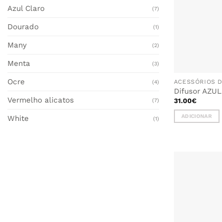
Azul Claro
(7)
Dourado
(1)
Many
(2)
Menta
(3)
Ocre
ACESSÓRIOS 
(4)
Difusor AZU
Vermelho alicatos
31.00
€
(7)
ADICIONAR
White
(1)