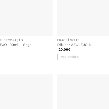
DE DECORAÇÃO
FRAGRÂNCIAS
LEJO 100ml – Sage
Difusor AZULEJO 1L
120.00
€
VER OPÇÕES
This
product
has
multiple
variants.
The
options
may
be
chosen