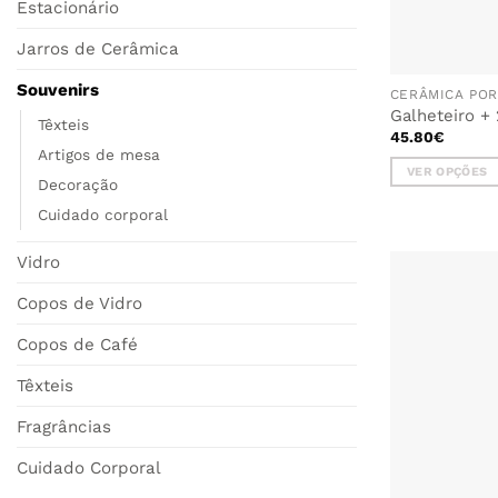
Estacionário
Jarros de Cerâmica
Souvenirs
CERÂMICA PO
Galheteiro +
Têxteis
45.80
€
Artigos de mesa
VER OPÇÕES
Decoração
This
Cuidado corporal
product
has
Vidro
multiple
variants.
Copos de Vidro
The
options
Copos de Café
may
be
Têxteis
chosen
Fragrâncias
on
the
Cuidado Corporal
product