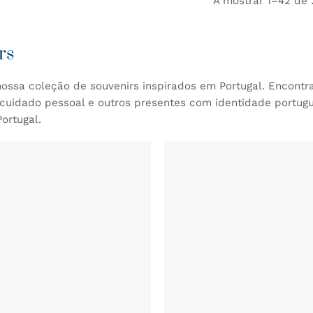
A mostrar 1–42 de 
rs
ossa coleção de souvenirs inspirados em Portugal. Encontr
cuidado pessoal e outros presentes com identidade portugu
ortugal.
ADICIONAR
AOS
FAVORITOS