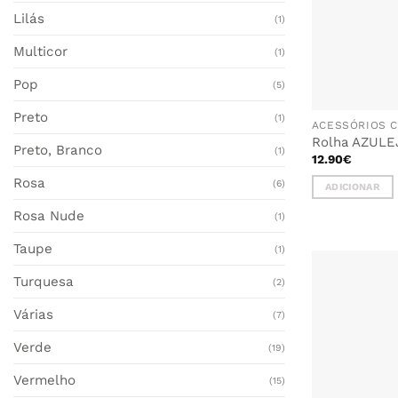
Lilás
(1)
Multicor
(1)
Pop
(5)
Preto
(1)
ACESSÓRIOS C
Rolha AZULE
Preto, Branco
(1)
12.90
€
Rosa
(6)
ADICIONAR
Rosa Nude
(1)
Taupe
(1)
Turquesa
(2)
Várias
(7)
Verde
(19)
Vermelho
(15)