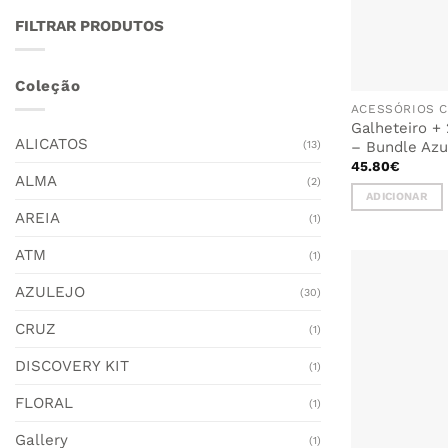
page
FILTRAR PRODUTOS
Coleção
ACESSÓRIOS C
Galheteiro +
ALICATOS
– Bundle Azu
(13)
45.80
€
ALMA
(2)
ADICIONAR
AREIA
(1)
ATM
(1)
AZULEJO
(30)
CRUZ
(1)
DISCOVERY KIT
(1)
FLORAL
(1)
Gallery
(1)