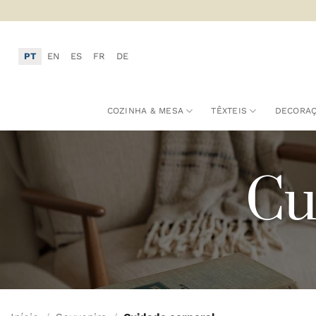
Skip
to
content
PT
EN
ES
FR
DE
COZINHA & MESA
TÊXTEIS
DECORA
Cu