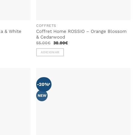
COFFRETS
a & White
Coffret Home ROSSIO – Orange Blossom
& Cedarwood
O
O
55.00
€
30.00
€
preço
preço
original
atual
ADICIONAR
era:
é:
55.00€.
30.00€.
-20%
NEW