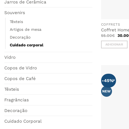
Jarros de Cerâmica
Souvenirs
Têxteis
COFFRETS
Artigos de mesa
Coffret Hom
O
55.00
€
30.00
Decoração
preço
origin
ADICIONAR
Cuidado corporal
era:
55.00
Vidro
Copos de Vidro
Copos de Café
-45%
Têxteis
NEW
Fragrâncias
Decoração
Cuidado Corporal