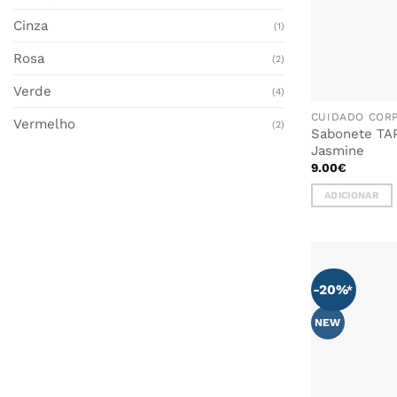
product
page
Cinza
(1)
Rosa
(2)
Verde
(4)
CUIDADO COR
Vermelho
(2)
Sabonete TAP
Jasmine
9.00
€
ADICIONAR
-20%
NEW