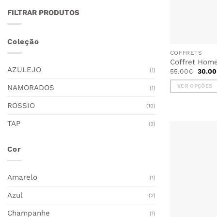
FILTRAR PRODUTOS
Coleção
COFFRETS
Coffret Hom
AZULEJO
O
(1)
55.00
€
30.00
preço
origin
VER OPÇÕES
NAMORADOS
(1)
era:
55.00
This
ROSSIO
(10)
product
has
TAP
(2)
multiple
variants.
The
Cor
options
may
Amarelo
(1)
be
chosen
Azul
(2)
on
the
Champanhe
(1)