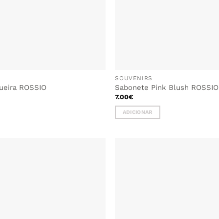
SOUVENIRS
ueira ROSSIO
Sabonete Pink Blush ROSSIO
7.00
€
ADICIONAR
ADICIONAR
AOS
FAVORITOS