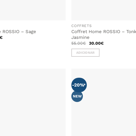
COFFRETS
e ROSSIO – Sage
Coffret Home ROSSIO – Tonk
O
Jasmine
€
preço
O
O
55.00
€
30.00
€
al
atual
preço
preço
é:
original
atual
€.
30.00€.
ADICIONAR
era:
é:
55.00€.
30.00€.
-20%
ADICIONAR
AOS
FAVORITOS
NEW