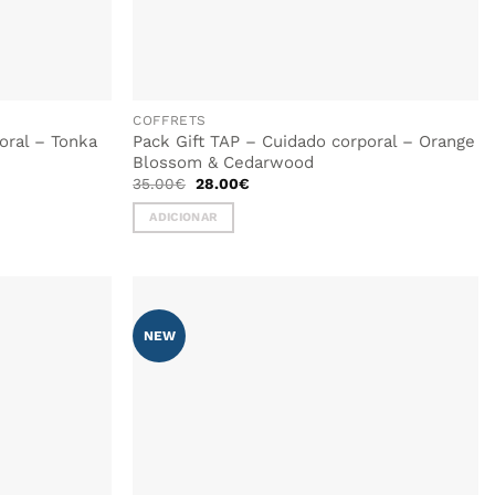
COFFRETS
oral – Tonka
Pack Gift TAP – Cuidado corporal – Orange
Blossom & Cedarwood
O
O
35.00
€
28.00
€
preço
preço
original
atual
ADICIONAR
era:
é:
35.00€.
28.00€.
NEW
ADICIONAR
AOS
FAVORITOS