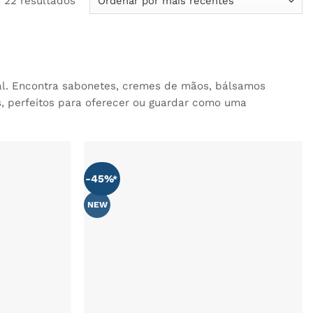
 22 resultados
por
mais
recentes
al. Encontra sabonetes, cremes de mãos, bálsamos
s, perfeitos para oferecer ou guardar como uma
-45%
NEW