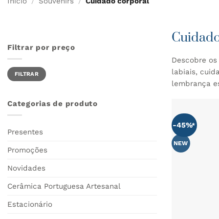
Início
/
Souvenirs
/
Cuidado corporal
Cuidado
Filtrar por preço
Descobre os 
Preço
Preço
labiais, cui
FILTRAR
mínimo
máximo
lembrança es
Categorias de produto
-45%
Presentes
NEW
Promoções
Novidades
Cerâmica Portuguesa Artesanal
Estacionário