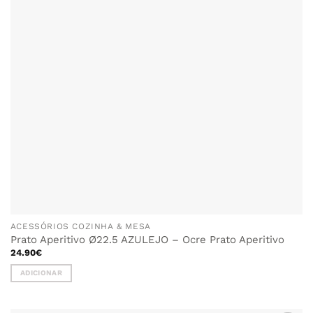
be
chosen
on
the
product
page
ACESSÓRIOS COZINHA & MESA
Prato Aperitivo Ø22.5 AZULEJO – Ocre Prato Aperitivo
24.90
€
ADICIONAR