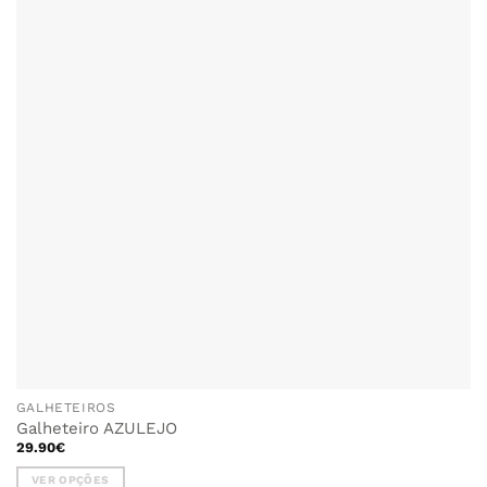
AOS
FAVORITOS
GALHETEIROS
Galheteiro AZULEJO
29.90
€
VER OPÇÕES