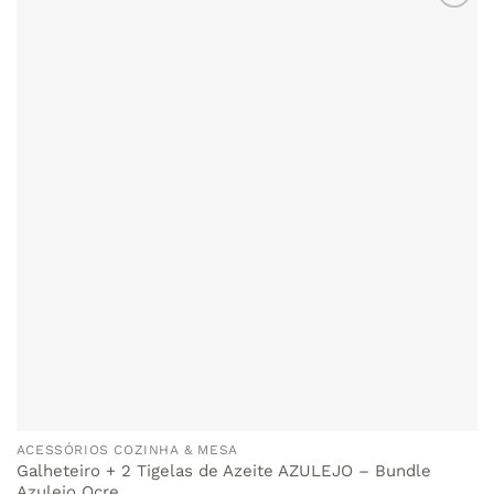
multiple
variants.
The
options
may
be
chosen
on
the
product
page
ACESSÓRIOS COZINHA & MESA
Galheteiro + 2 Tigelas de Azeite AZULEJO – Bundle
Azulejo Ocre