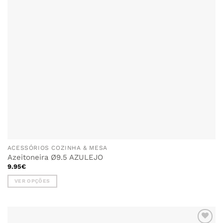
ACESSÓRIOS COZINHA & MESA
Azeitoneira Ø9.5 AZULEJO
9.95
€
VER OPÇÕES
This
product
has
multiple