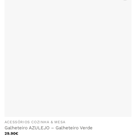
variants.
The
options
may
be
chosen
on
the
product
page
ACESSÓRIOS COZINHA & MESA
Galheteiro AZULEJO – Galheteiro Verde
29.90
€