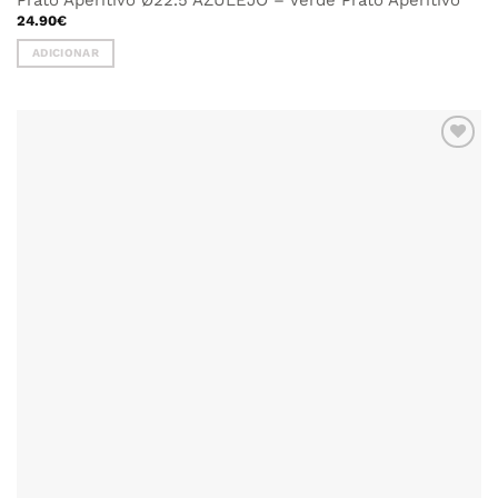
Prato Aperitivo Ø22.5 AZULEJO – Verde Prato Aperitivo
24.90
€
ADICIONAR