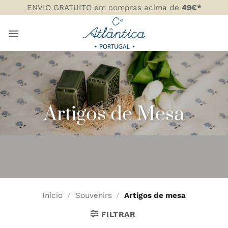
Skip
ENVIO GRATUITO em compras acima de
49€*
to
content
Artigos de Mesa
Início
/
Souvenirs
/
Artigos de mesa
FILTRAR