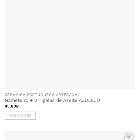
CERÂMICA PORTUGUESA ARTESANAL
Galheteiro + 2 Tigelas de Azeite AZULEJO
45.80
€
VER OPÇÕES
This
product
has