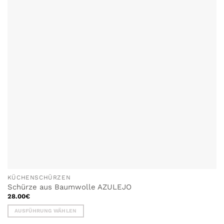
HINZUFÜGEN
KÜCHENSCHÜRZEN
Schürze aus Baumwolle AZULEJO
28.00
€
AUSFÜHRUNG WÄHLEN
Dieses