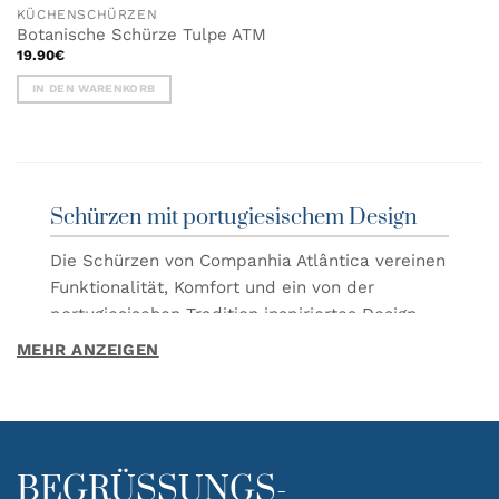
KÜCHENSCHÜRZEN
Botanische Schürze Tulpe ATM
19.90
€
IN DEN WARENKORB
Schürzen mit portugiesischem Design
Die Schürzen von Companhia Atlântica vereinen
Funktionalität, Komfort und ein von der
portugiesischen Tradition inspiriertes Design.
Hergestellt aus hochwertigen und
MEHR ANZEIGEN
strapazierfähigen Materialien, eignen sie sich
ideal zum Kochen, Servieren oder für kreative
Tätigkeiten.
Jede Schürze zeichnet sich durch ihre
BEGRÜSSUNGS-
sorgfältige Verarbeitung und Muster aus, die