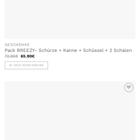
GESCHENKE
Pack BREEZY- Schürze + Kanne + Schüssel + 2 Schalen
Ursprünglicher
Aktueller
72.90
€
65.90
€
Preis
Preis
war:
ist:
IN DEN WARENKORB
72.90€
65.90€.
ZU MEINER
WUNSCHLISTE
HINZUFÜGEN