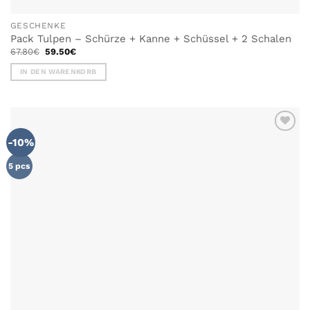
GESCHENKE
Pack Tulpen – Schürze + Kanne + Schüssel + 2 Schalen
Ursprünglicher
Aktueller
67.80
€
59.50
€
Preis
Preis
war:
ist:
IN DEN WARENKORB
67.80€
59.50€.
-10%
ZU MEINER
WUNSCHLISTE
HINZUFÜGEN
5 pcs