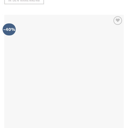
IN DEN WARENKORB
25.00€
15.00€.
-40%
ZU MEINER
WUNSCHLISTE
HINZUFÜGEN