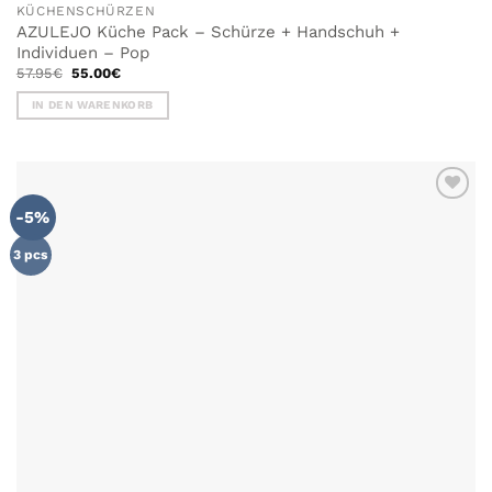
KÜCHENSCHÜRZEN
AZULEJO Küche Pack – Schürze + Handschuh +
Individuen – Pop
Ursprünglicher
Aktueller
57.95
€
55.00
€
Preis
Preis
war:
ist:
IN DEN WARENKORB
57.95€
55.00€.
-5%
3 pcs