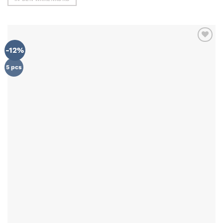
-12%
ZU MEINER
WUNSCHLISTE
HINZUFÜGEN
5 pcs