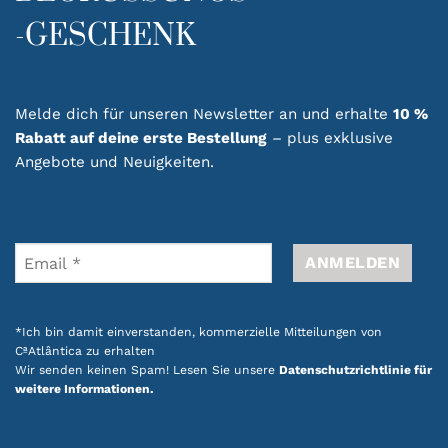
von der portugiesischen Kultur inspiriert sind.
-GESCHENK
Dadurch wird sie zu einem praktischen
Alltagsaccessoire und einer hervorragenden
Geschenkidee.
Melde dich für unseren Newsletter an und erhalte
10 %
Rabatt auf deine erste Bestellung
– plus exklusive
Entdecken Sie unsere Schürzenkollektion und
Angebote und Neuigkeiten.
bringen Sie ein authentisches portugiesisches
Flair in Ihre Küche.
Entdecken Sie auch unsere
Aktionen mit
Produkten im portugiesischen Design
.
*Ich bin damit einverstanden, kommerzielle Mitteilungen von
CªAtlântica zu erhalten
Wir senden keinen Spam! Lesen Sie unsere
Datenschutzrichtlinie für
weitere Informationen.