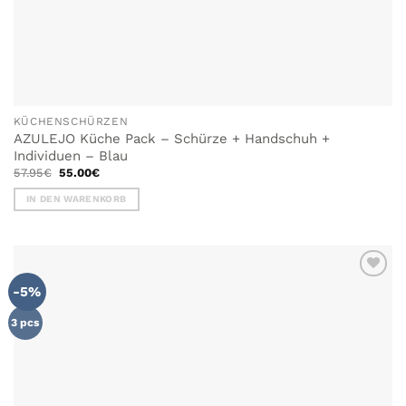
KÜCHENSCHÜRZEN
AZULEJO Küche Pack – Schürze + Handschuh +
Individuen – Blau
Ursprünglicher
Aktueller
57.95
€
55.00
€
Preis
Preis
war:
ist:
IN DEN WARENKORB
57.95€
55.00€.
-5%
ZU MEINER
WUNSCHLISTE
HINZUFÜGEN
3 pcs