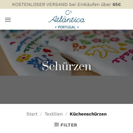
Zum
KOSTENLOSER VERSAND bei Einkäufen über
65€
Inhalt
springen
Schürzen
Start
/
Textilien
/
Küchenschürzen
FILTER