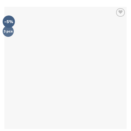
-5%
3 pcs