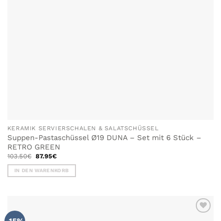
KERAMIK SERVIERSCHALEN & SALATSCHÜSSEL
Suppen-Pastaschüssel Ø19 DUNA – Set mit 6 Stück –
RETRO GREEN
Ursprünglicher
Aktueller
103.50
€
87.95
€
Preis
Preis
war:
ist:
IN DEN WARENKORB
103.50€
87.95€.
ZU MEINER