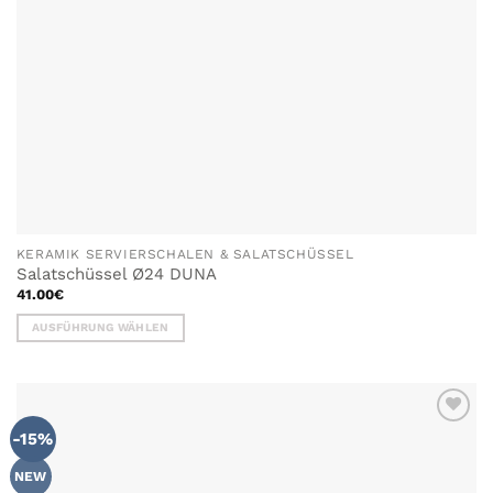
gewählt
werden
KERAMIK SERVIERSCHALEN & SALATSCHÜSSEL
Salatschüssel Ø24 DUNA
41.00
€
AUSFÜHRUNG WÄHLEN
Dieses
Produkt
weist
mehrere
-15%
Varianten
auf.
NEW
Die