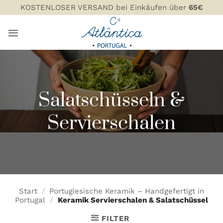
Zum
KOSTENLOSER VERSAND bei Einkäufen über
65€
Inhalt
springen
Salatschüsseln &
Servierschalen
Start
/
Portugiesische Keramik – Handgefertigt in
Portugal
/
Keramik Servierschalen & Salatschüssel
FILTER