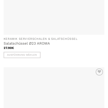
KERAMIK SERVIERSCHALEN & SALATSCHÜSSEL
Salatschüssel Ø23 AROMA
27.90
€
AUSFÜHRUNG WÄHLEN
Dieses
Produkt
weist
mehrere
Varianten
auf.
Die
Optionen
können
auf