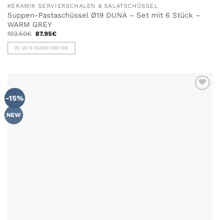
KERAMIK SERVIERSCHALEN & SALATSCHÜSSEL
Suppen-Pastaschüssel Ø19 DUNA – Set mit 6 Stück –
WARM GREY
Ursprünglicher
Aktueller
103.50
€
87.95
€
Preis
Preis
war:
ist:
IN DEN WARENKORB
103.50€
87.95€.
-15%
NEW