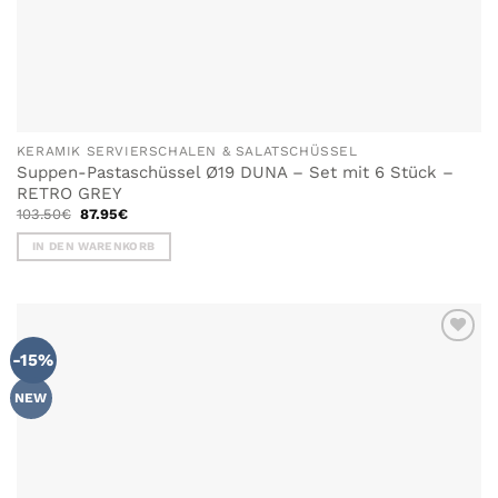
KERAMIK SERVIERSCHALEN & SALATSCHÜSSEL
Suppen-Pastaschüssel Ø19 DUNA – Set mit 6 Stück –
RETRO GREY
Ursprünglicher
Aktueller
103.50
€
87.95
€
Preis
Preis
war:
ist:
IN DEN WARENKORB
103.50€
87.95€.
-15%
NEW