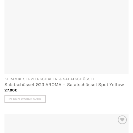
der
Produktseite
gewählt
werden
KERAMIK SERVIERSCHALEN & SALATSCHÜSSEL
Salatschüssel Ø23 AROMA – Salatschüssel Spot Yellow
27.90
€
IN DEN WARENKORB