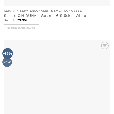
KERAMIK SERVIERSCHALEN & SALATSCHÜSSEL
Schale Ø14 DUNA – Set mit 6 Stück – White
Ursprünglicher
Aktueller
94.50
€
79.95
€
Preis
Preis
war:
ist:
IN DEN WARENKORB
94.50€
79.95€.
-15%
NEW