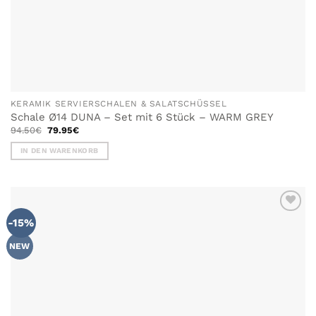
KERAMIK SERVIERSCHALEN & SALATSCHÜSSEL
Schale Ø14 DUNA – Set mit 6 Stück – WARM GREY
Ursprünglicher
Aktueller
94.50
€
79.95
€
Preis
Preis
war:
ist:
IN DEN WARENKORB
94.50€
79.95€.
-15%
NEW