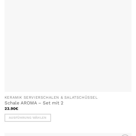
KERAMIK SERVIERSCHALEN & SALATSCHÜSSEL
Schale AROMA – Set mit 2
23.90
€
AUSFÜHRUNG WÄHLEN
Dieses
Produkt