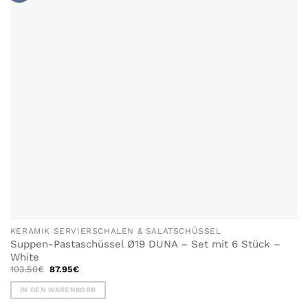
Optionen
können
auf
der
Produktseite
gewählt
werden
KERAMIK SERVIERSCHALEN & SALATSCHÜSSEL
Suppen-Pastaschüssel Ø19 DUNA – Set mit 6 Stück –
White
Ursprünglicher
Aktueller
103.50
€
87.95
€
Preis
Preis
war:
ist:
IN DEN WARENKORB
103.50€
87.95€.