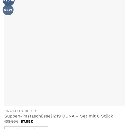
-15%
WUNSCHLISTE
HINZUFÜGEN
NEW
UNCATEGORIZED
Suppen-Pastaschüssel Ø19 DUNA – Set mit 6 Stück
Ursprünglicher
Aktueller
103.50
€
87.95
€
Preis
Preis
war:
ist: