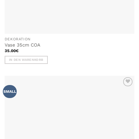
DEKORATION
Vase 35cm COA
35.00
€
IN DEN WARENKORB
ZU MEINER
SMALL
WUNSCHLISTE
HINZUFÜGEN