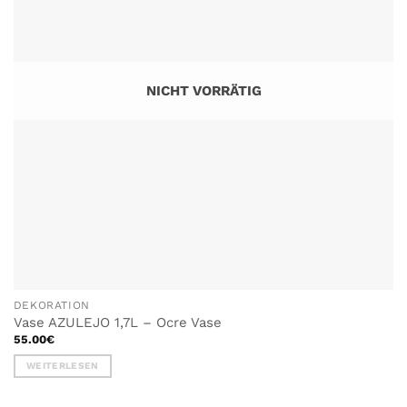
Optionen
können
auf
der
Produktseite
NICHT VORRÄTIG
gewählt
werden
DEKORATION
Vase AZULEJO 1,7L – Ocre Vase
55.00
€
WEITERLESEN