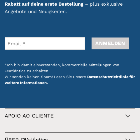
Rabatt auf deine erste Bestellung
– plus exklusive
Angebote und Neuigkeiten.
Ideal für Wohnzimmer, Eingangsbereiche,
Schlafzimmer oder andere Räume, vereinen
unsere Keramikvasen dekorative Funktionalität,
Qualität und authentischen portugiesischen Stil.
Entdecken Sie auch unsere
Aktionen mit
Produkten im portugiesischen Design
.
*Ich bin damit einverstanden, kommerzielle Mitteilungen von
CªAtlântica zu erhalten
Wir senden keinen Spam! Lesen Sie unsere
Datenschutzrichtlinie für
weitere Informationen.
APOIO AO CLIENTE
ÜBER CªAtlântica