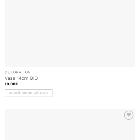
DEKORATION
Vase 14cm BIO
18.00
€
AUSFÜHRUNG WÄHLEN
Dieses
Produkt
weist
mehrere
Varianten
auf.
Die