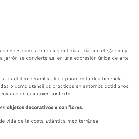
múltiples
erencia entre tamaños de 14
variantes.
y 19 cm
Las
opciones
se
pueden
elegir
as necesidades prácticas del día a día con elegancia y
en
la
a jarrón se convierte así en una expresión única de arte
página
de
producto
la tradición cerámica, incorporando la rica herencia
das o como utensilios prácticos en entornos cotidianos,
reciadas en cualquier contexto.
les
objetos decorativos o con flores
.
de vida de la costa atlántica mediterránea.