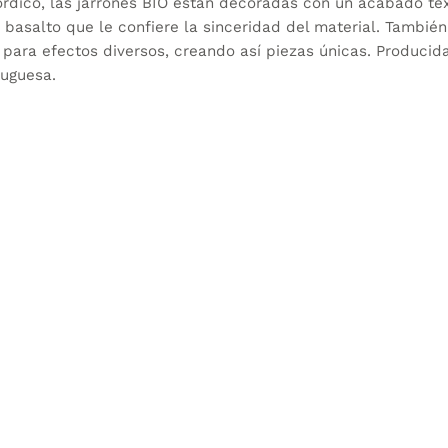
rdico, las jarrones BIO están decoradas con un acabado te
 basalto que le confiere la sinceridad del material. Tambié
 para efectos diversos, creando así piezas únicas. Producida
tuguesa.
TTA
14cm - BASALTO
Diferencia 
cm y 19 cm