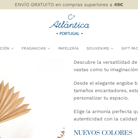
ENVÍO GRATUITO en compras superiores a
49€
CIÓN
FRAGANCIAS
PAPELERÍA
SOUVENIRS
GIFT PA
Descubre la versatilidad de
vastas como tu imaginación
Desde el elegante engobe bl
tamaños encantadores, esta
personalizar tu espacio.
Elige la armonía perfecta q
autenticidad con la calidad
NUEVOS COLORES