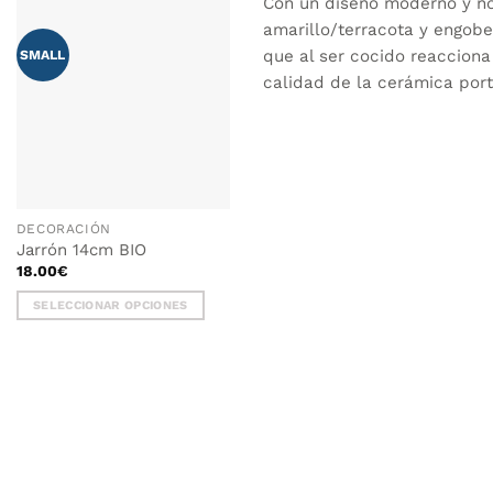
Con un diseño moderno y nó
amarillo/terracota y engobe
que al ser cocido reacciona
SMALL
AÑADIR
WISHLIST
calidad de la cerámica por
DECORACIÓN
Jarrón 14cm BIO
18.00
€
SELECCIONAR OPCIONES
Este
producto
tiene
múltiples
14cm - AMARILLO TERRACO
variantes.
Las
opciones
se