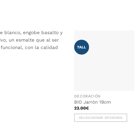
e blanco, engobe basalto y
vo, un esmalte que al ser
funcional, con la calidad
TALL
AÑADIR
WISHLIST
DECORACIÓN
BIO Jarrón 19cm
23.00
€
SELECCIONAR OPCIONES
Este
producto
tiene