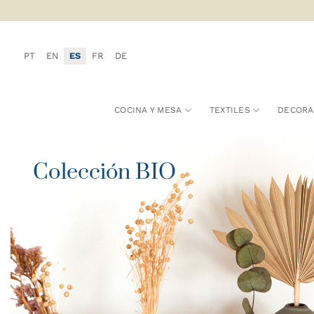
Saltar
al
contenido
PT
EN
ES
FR
DE
COCINA Y MESA
TEXTILES
DECORA
Colección BIO