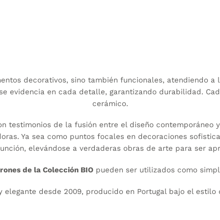
Diferencia entre tamaños de 14
Dif
cm y 19 cm
cm 
mentos decorativos, sino también funcionales, atendiendo a l
 se evidencia en cada detalle, garantizando durabilidad. Cad
cerámico.
on testimonios de la fusión entre el diseño contemporáneo y 
oras. Ya sea como puntos focales en decoraciones sofistica
función, elevándose a verdaderas obras de arte para ser ap
rrones de la Colección BIO
pueden ser utilizados como simp
y elegante desde 2009, producido en Portugal bajo el estilo 