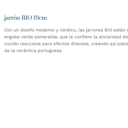
pueden
elegir
jarrón BIO 19cm
en
la
página
Con un diseño moderno y nórdico, las jarrones BIO están
de
engobe verde esmeralda, que le confiere la sinceridad de
producto
cocido reacciona para efectos diversos, creando así pieza
de la cerámica portuguesa.