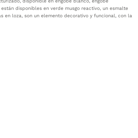
xturizado, disponible en engobe blanco, engobe
n están disponibles en verde musgo reactivo, un esmalte
s en loza, son un elemento decorativo y funcional, con la
entre tamaños de 14
Diferencia entre tamaños de 14
cm y 19 cm