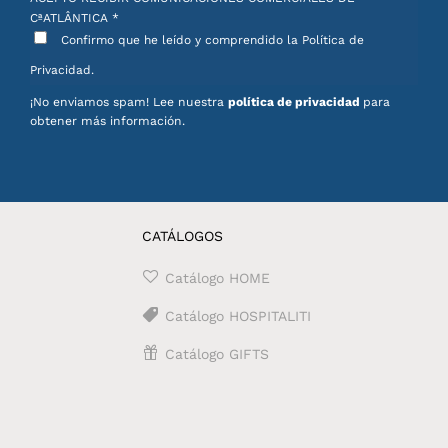
CªATLÂNTICA
*
Confirmo que he leído y comprendido la Política de
Privacidad.
¡No enviamos spam! Lee nuestra
política de privacidad
para
obtener más información.
CATÁLOGOS
Catálogo HOME
Catálogo HOSPITALITI
Catálogo GIFTS