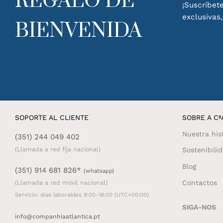
REGALO DE
¡Suscríbete
exclusivas
BIENVENIDA
SOPORTE AL CLIENTE
SOBRE A CªA
Nuestra his
(351) 244 049 402
(Llamada a red fija nacional)
Sostenibili
Blog
(351) 914 681 826*
(whatsapp)
Contactos
(Llamada a red móvil nacional)
Servicio: días laborables 9:00-18:00 (UTC+00:00)
SIGA-NOS
info@companhiaatlantica.pt