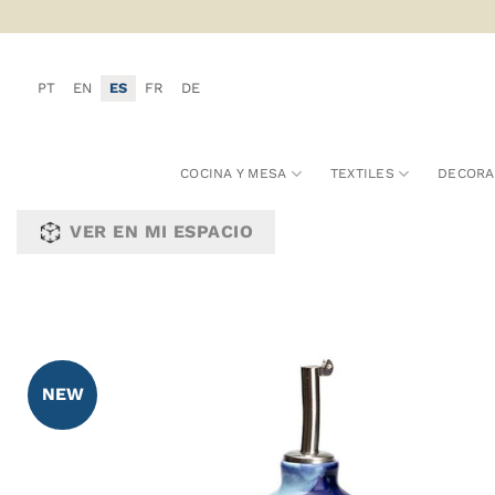
Saltar
al
contenido
PT
EN
ES
FR
DE
COCINA Y MESA
TEXTILES
DECORA
VER EN MI ESPACIO
NEW