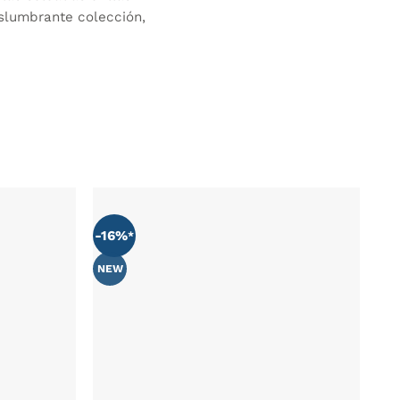
eslumbrante colección,
-16%
AÑADIR
AÑADIR
WISHLIST
WISHLIST
NEW