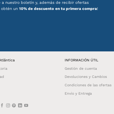
 a nuestro boletín y, además de recibir ofertas
, obtén un
10% de descuento
en tu primera compra
!
tlântica
INFORMACIÓN ÚTIL
toria
Gestión de cuenta
dad
Devoluciones y Cambios
Condiciones de las ofertas
Envío y Entrega