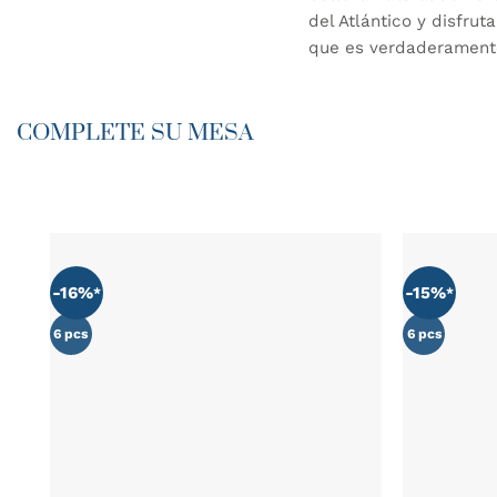
del Atlántico y disfru
que es verdaderament
COMPLETE SU MESA
-16%
-15%
AÑADIR
WISHLIST
6 pcs
6 pcs