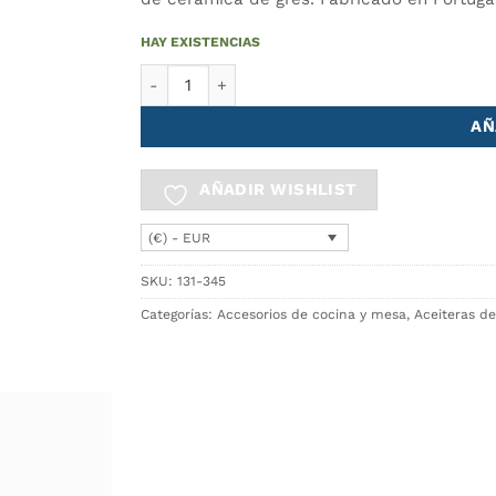
HAY EXISTENCIAS
Aceitera GIRO 350ml cantidad
AÑ
AÑADIR WISHLIST
(€) - EUR
SKU:
131-345
Categorías:
Accesorios de cocina y mesa
,
Aceiteras d