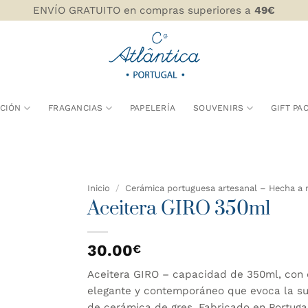
ENVÍO GRATUITO en compras superiores a
49€
CIÓN
FRAGANCIAS
PAPELERÍA
SOUVENIRS
GIFT PA
Inicio
/
Cerámica portuguesa artesanal – Hecha a 
Aceitera GIRO 350ml
AÑADIR
WISHLIST
30.00
€
Aceitera GIRO – capacidad de 350ml, con 
elegante y contemporáneo que evoca la su
de cerámica de gres. Fabricado en Portuga