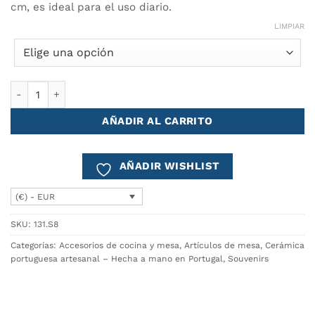
cm, es ideal para el uso diario.
LIMPIAR
Set de Salero & Pimentero AZULEJO cantidad
AÑADIR AL CARRITO
AÑADIR WISHLIST
(€) - EUR
SKU:
131.S8
Categorías:
Accesorios de cocina y mesa
,
Artículos de mesa
,
Cerámica
portuguesa artesanal – Hecha a mano en Portugal
,
Souvenirs