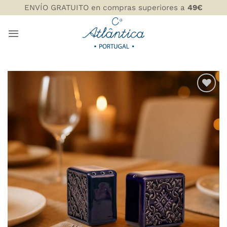
Saltar
ENVÍO GRATUITO en compras superiores a
49€
al
contenido
AÑADIR
WISHLIST