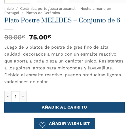
Inicio
/
Cerámica portuguesa artesanal – Hecha a mano en
Portugal
/
Platos de Cerámica
Plato Postre MELIDES – Conjunto de 6
El
El
90.00
75.00
€
€
precio
precio
Juego de 6 platos de postre de gres fino de alta
original
actual
calidad, decorados a mano con un esmalte reactivo
era:
es:
90.00€.
75.00€.
que aporta a cada pieza un carácter único. Resistentes
a los golpes, aptos para microondas y lavavajillas.
Debido al esmalte reactivo, pueden producirse ligeras
variaciones de color.
Plato Postre MELIDES - Conjunto de 6 cantidad
AÑADIR AL CARRITO
AÑADIR WISHLIST