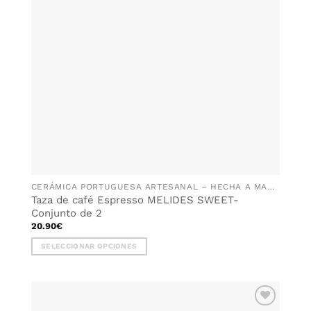
CERÁMICA PORTUGUESA ARTESANAL – HECHA A MANO EN PORTUGAL
Taza de café Espresso MELIDES SWEET-
Conjunto de 2
20.90
€
SELECCIONAR OPCIONES
Este
producto
tiene
múltiples