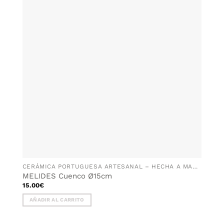
AÑADIR
variantes.
WISHLIST
Las
opciones
se
pueden
elegir
en
la
página
de
producto
CERÁMICA PORTUGUESA ARTESANAL – HECHA A MANO EN PORTUGAL
MELIDES Cuenco Ø15cm
15.00
€
AÑADIR AL CARRITO