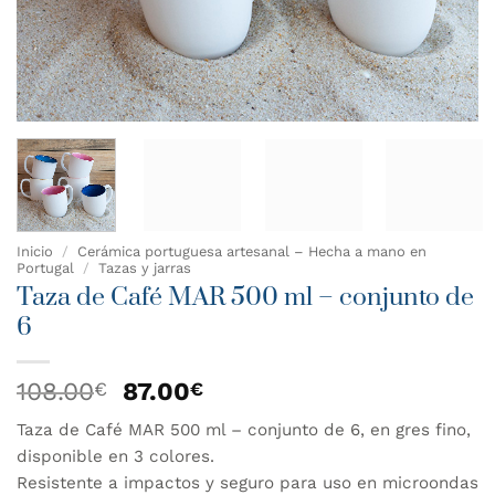
Inicio
/
Cerámica portuguesa artesanal – Hecha a mano en
Portugal
/
Tazas y jarras
Taza de Café MAR 500 ml – conjunto de
6
El
El
108.00
87.00
€
€
precio
precio
Taza de Café MAR 500 ml – conjunto de 6, en gres fino,
original
actual
disponible en 3 colores.
era:
es:
108.00€.
87.00€.
Resistente a impactos y seguro para uso en microondas