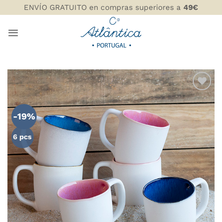
Saltar
ENVÍO GRATUITO en compras superiores a
49€
al
contenido
AÑADIR
WISHLIST
-19%
6 pcs