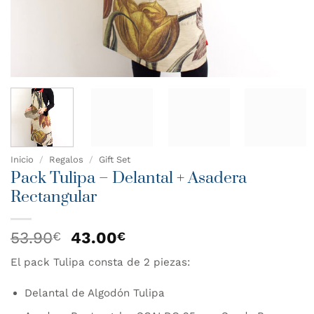
Inicio
/
Regalos
/
Gift Set
Pack Tulipa – Delantal + Asadera
Rectangular
El
El
53.90
43.00
€
€
precio
precio
El pack Tulipa consta de 2 piezas:
original
actual
era:
es:
Delantal de Algodón Tulipa
53.90€.
43.00€.