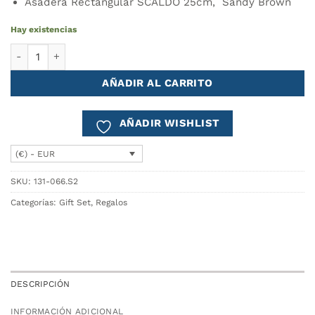
Asadera Rectangular SCALDO 25cm, Sandy Brown
Hay existencias
Pack Tulipa - Delantal + Asadera Rectangular cantidad
AÑADIR AL CARRITO
AÑADIR WISHLIST
(€) - EUR
SKU:
131-066.S2
Categorías:
Gift Set
,
Regalos
DESCRIPCIÓN
INFORMACIÓN ADICIONAL