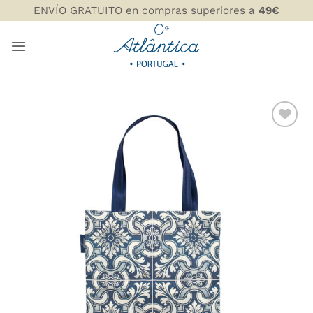
Saltar
ENVÍO GRATUITO en compras superiores a
49€
al
contenido
AÑADIR
WISHLIST