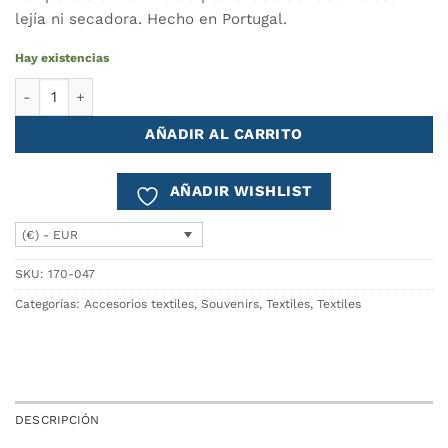
lejía ni secadora. Hecho en Portugal.
Hay existencias
Bolsa Compras Algodón Azul AZULEJO cantidad
AÑADIR AL CARRITO
AÑADIR WISHLIST
(€) - EUR
SKU:
170-047
Categorías:
Accesorios textiles
,
Souvenirs
,
Textiles
,
Textiles
DESCRIPCIÓN