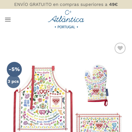
Saltar
ENVÍO GRATUITO en compras superiores a
49€
al
contenido
AÑADIR
WISHLIST
-5%
3 pcs