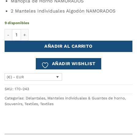
Manopla de Horno NAMORADOS
2 Manteles Individuales Algodón NAMORADOS
9 disponibles
Pack Namorados - Delantal + Manopla + Manteles Individuales 
AÑADIR AL CARRITO
AÑADIR WISHLIST
(€) - EUR
SKU:
170-243
Categorías:
Delantales
,
Manteles individuales & Guantes de horno
,
Souvenirs
,
Textiles
,
Textiles