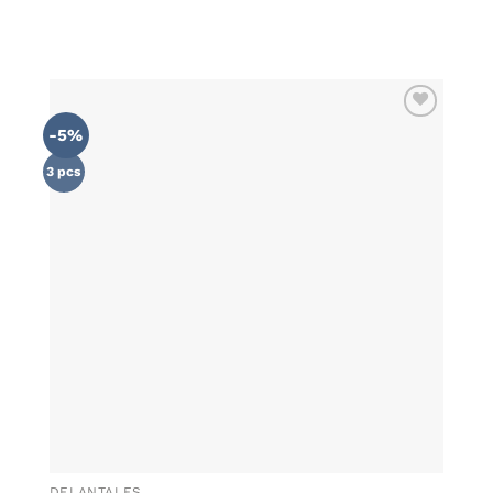
-5%
AÑADIR
WISHLIST
3 pcs
DELANTALES