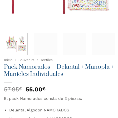
Inicio
/
Souvenirs
/
Textiles
Pack Namorados – Delantal + Manopla +
Manteles Individuales
El
El
57.95
55.00
€
€
precio
precio
El pack Namorados consta de 3 piezas:
original
actual
era:
es:
Delantal Algodon NAMORADOS
57.95€.
55.00€.