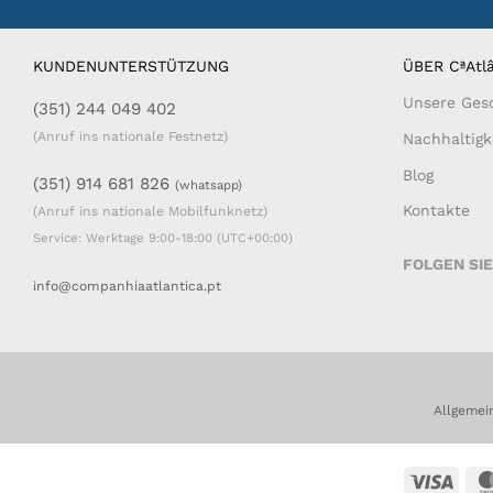
KUNDENUNTERSTÜTZUNG
ÜBER CªAtlâ
Unsere Ges
(351) 244 049 402
(Anruf ins nationale Festnetz)
Nachhaltigk
Blog
(351) 914 681 826
(whatsapp)
Kontakte
(Anruf ins nationale Mobilfunknetz)
Service: Werktage 9:00-18:00 (UTC+00:00)
FOLGEN SI
info@companhiaatlantica.pt
Allgemei
Visa