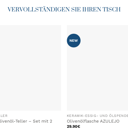
VERVOLLSTÄNDIGEN SIE IHREN TISCH
NEW
ZU MEINER
ZU
WUNSCHLISTE
WUN
HINZUFÜGEN
HIN
LLER
KERAMIK-ESSIG- UND ÖLSPEND
venöl-Teller – Set mit 2
Olivenölflasche AZULEJO
29.90
€