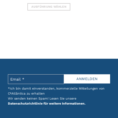
AUSFÜHRUNG WÄHLEN
Dieses
Produkt
weist
mehrere
Varianten
auf.
Die
Optionen
können
auf
der
Produktseite
gewählt
werden
*Ich bin damit einverstanden, kommerzielle Mitteilungen von
CªAtlântica zu erhalten
Wir senden keinen Spam! Lesen Sie unsere
Datenschutzrichtlinie für weitere Informationen.