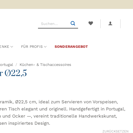
Suchen
nach:
ENKE
FÜR PROFIS
SONDERANGEBOT
ortugal
/
Küchen- & Tischaccessoires
r Ø22,5
amik, Ø22,5 cm, ideal zum Servieren von Vorspeisen,
n Tisch elegant und originell. Handgefertigt in Portugal,
ün und Ocker —, vereint traditionelle Handwerkskunst,
en inspiriertes Design.
ZURÜCKSETZEN