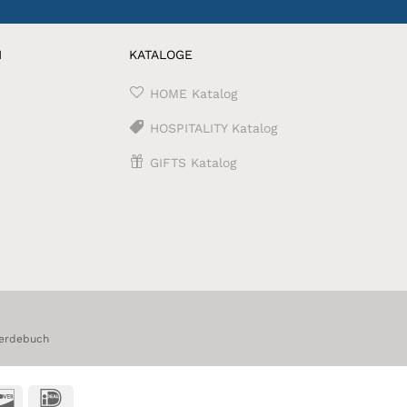
N
KATALOGE
HOME Katalog
HOSPITALITY Katalog
GIFTS Katalog
erdebuch
t
Discover
IDeal