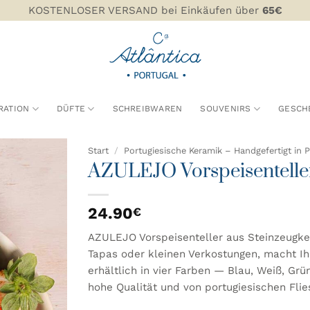
KOSTENLOSER VERSAND bei Einkäufen über
65€
RATION
DÜFTE
SCHREIBWAREN
SOUVENIRS
GESCH
Start
/
Portugiesische Keramik – Handgefertigt in P
AZULEJO Vorspeisentelle
 MEINER
CHLISTE
24.90
€
ZUFÜGEN
AZULEJO Vorspeisenteller aus Steinzeugker
Tapas oder kleinen Verkostungen, macht Ihre
erhältlich in vier Farben — Blau, Weiß, Gr
hohe Qualität und von portugiesischen Flies