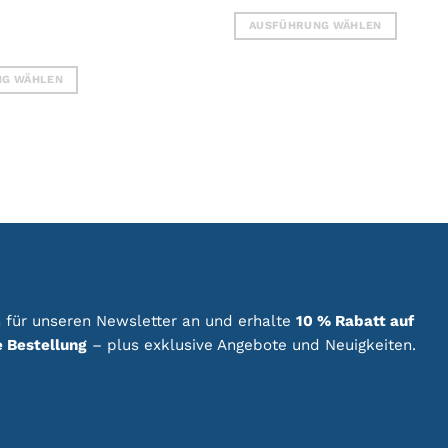
AUSFÜHRUNG WÄHLEN
Dieses
Produkt
NG WÄHLEN
weist
mehrere
Varianten
auf.
Die
Optionen
können
auf
der
Produktseite
gewählt
 für unseren Newsletter an und erhalte
10 % Rabatt auf
werden
e
e Bestellung
– plus exklusive Angebote und Neuigkeiten.