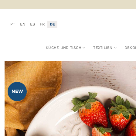
Zum
Inhalt
springen
PT
EN
ES
FR
DE
KÜCHE UND TISCH
TEXTILIEN
DEKO
ZU
WUNS
NEW
HIN