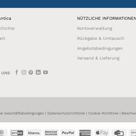
ntica
NÜTZLICHE INFORMATIONE
chichte
Kontoverwaltung
eit
Rückgabe & Umtausch
Angebotsbedingungen
Versand & Lieferung
E UNS
ne Geschäftsbedingungen
|
Datenschutzrichtlinie
|
Cookie-Richtlinie
|
Beschw
MasterCard
GiroPay
Klarna
MasterCard
PayPal
American
Apple
Credi