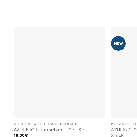
NEW
ZU MEINER
WUNSCHLISTE
HINZUFÜGEN
KÜCHEN- & TISCHACCESSOIRES
KERAMIK TE
AZULEJO Untersetzer – 2er-Set
AZULEJO Oli
Stück
18.50
€