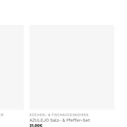
 MEINER
ZU MEINER
SCHLISTE
WUNSCHLISTE
ZUFÜGEN
HINZUFÜGEN
ER
KÜCHEN- & TISCHACCESSOIRES
AZULEJO Salz- & Pfeffer-Set
21.00
€