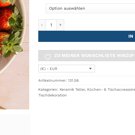
AZULEJO Vorspeisenteller Ø22,5 Menge
IN
ZU MEINER WUNSCHLISTE HINZU
(€) - EUR
Artikelnummer:
131.S6
Kategorien:
Keramik Teller
,
Küchen- & Tischaccessoir
Tischdekoration