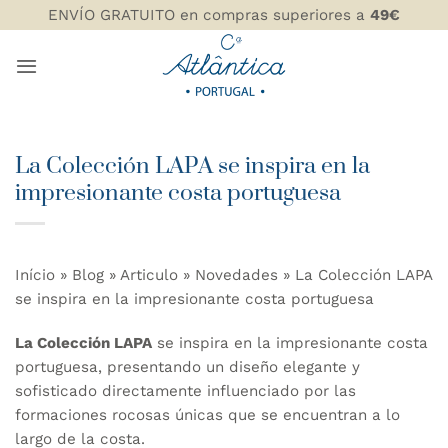
Saltar
ENVÍO GRATUITO en compras superiores a
49€
al
contenido
La Colección LAPA se inspira en la
impresionante costa portuguesa
Início
»
Blog
»
Articulo
»
Novedades
»
La Colección LAPA
se inspira en la impresionante costa portuguesa
La Colección LAPA
se inspira en la impresionante
costa
portuguesa
, presentando un diseño elegante y
sofisticado directamente influenciado por las
formaciones rocosas únicas que se encuentran a lo
largo de la costa.