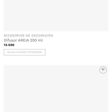
ACCESORIOS DE DECORACIÓN
Difusor AREIA 200 ml
13.50
€
SELECCIONAR OPCIONES
Este
producto
tiene
múltiples
variantes.
Las
opciones
se
pueden
elegir
en