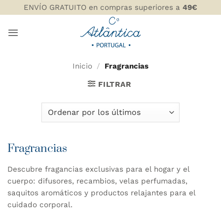
Saltar
ENVÍO GRATUITO en compras superiores a
49€
al
contenido
Inicio
/
Fragrancias
FILTRAR
Fragrancias
Descubre fragancias exclusivas para el hogar y el
cuerpo: difusores, recambios, velas perfumadas,
saquitos aromáticos y productos relajantes para el
cuidado corporal.