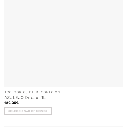
ACCESORIOS DE DECORACIÓN
AZULEJO Difusor 1L
120.00
€
SELECCIONAR OPCIONES
Este
producto