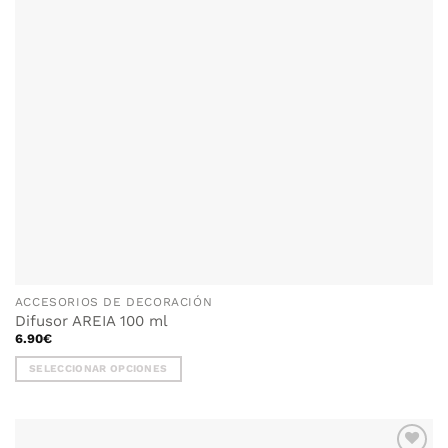
ACCESORIOS DE DECORACIÓN
Difusor AREIA 100 ml
6.90
€
SELECCIONAR OPCIONES
Este
producto
tiene