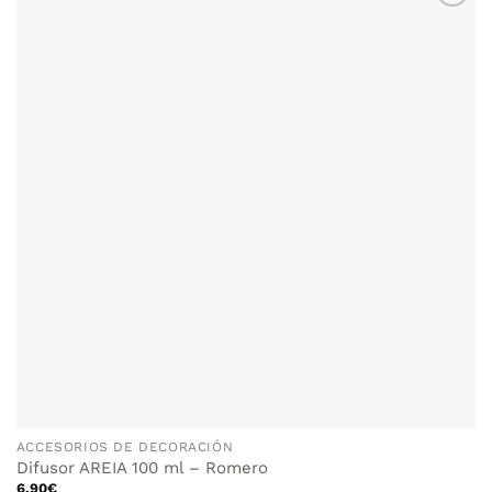
múltiples
variantes.
Las
opciones
se
pueden
elegir
en
la
página
de
producto
ACCESORIOS DE DECORACIÓN
Difusor AREIA 100 ml – Romero
6.90
€