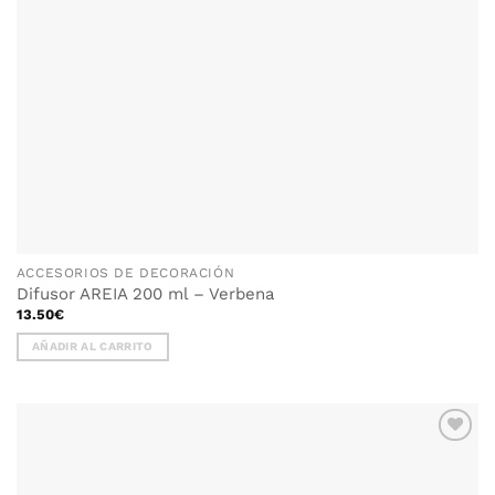
la
página
de
producto
ACCESORIOS DE DECORACIÓN
Difusor AREIA 200 ml – Verbena
13.50
€
AÑADIR AL CARRITO