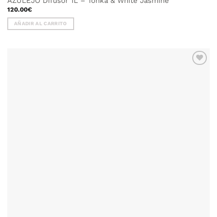
AZULEJO Difusor 1L – Tonka & White Jasmine
120.00
€
AÑADIR AL CARRITO