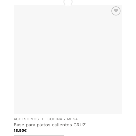
producto
tiene
múltiples
AÑADIR
variantes.
WISHLIST
Las
opciones
se
pueden
elegir
en
la
página
de
producto
ACCESORIOS DE COCINA Y MESA
Base para platos calientes CRUZ
18.50
€