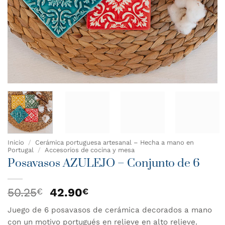
Inicio
/
Cerámica portuguesa artesanal – Hecha a mano en
Portugal
/
Accesorios de cocina y mesa
Posavasos AZULEJO – Conjunto de 6
El
El
50.25
42.90
€
€
precio
precio
Juego de 6 posavasos de cerámica decorados a mano
original
actual
con un motivo portugués en relieve en alto relieve.