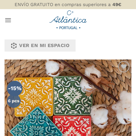
Saltar
ENVÍO GRATUITO en compras superiores a
49€
al
contenido
VER EN MI ESPACIO
AÑADIR
WISHLIST
-15%
6 pcs