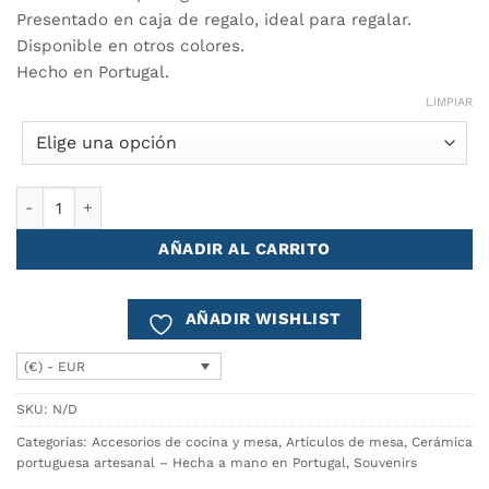
era:
es:
50.25€.
42.90€.
Presentado en caja de regalo, ideal para regalar.
Disponible en otros colores.
Hecho en Portugal.
LIMPIAR
Posavasos AZULEJO - Conjunto de 6 cantidad
AÑADIR AL CARRITO
AÑADIR WISHLIST
(€) - EUR
SKU:
N/D
Categorías:
Accesorios de cocina y mesa
,
Artículos de mesa
,
Cerámica
portuguesa artesanal – Hecha a mano en Portugal
,
Souvenirs