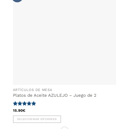
WISHLIST
Las
opciones
se
pueden
elegir
en
la
página
de
producto
ARTÍCULOS DE MESA
Platos de Aceite AZULEJO – Juego de 2
Valorado
15.90
€
con
5
de 5
SELECCIONAR OPCIONES
Este