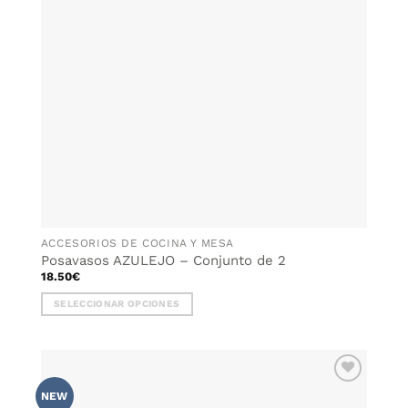
ACCESORIOS DE COCINA Y MESA
Posavasos AZULEJO – Conjunto de 2
18.50
€
SELECCIONAR OPCIONES
Este
producto
tiene
múltiples
AÑADIR
variantes.
NEW