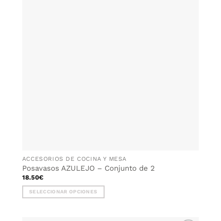
WISHLIST
ACCESORIOS DE COCINA Y MESA
Posavasos AZULEJO – Conjunto de 2
18.50
€
SELECCIONAR OPCIONES
Este
producto