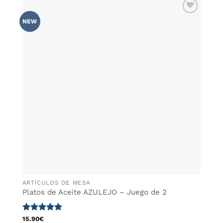
tiene
múltiples
AÑADIR
variantes.
NEW
WISHLIST
Las
opciones
se
pueden
elegir
en
la
página
de
producto
ARTÍCULOS DE MESA
Platos de Aceite AZULEJO – Juego de 2
Valorado
15.90
€