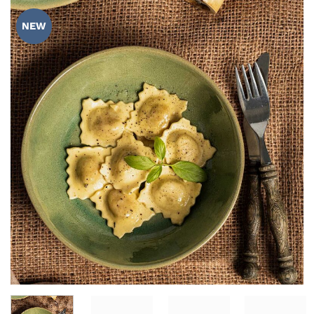
AÑADIR
WISHLIST
NEW