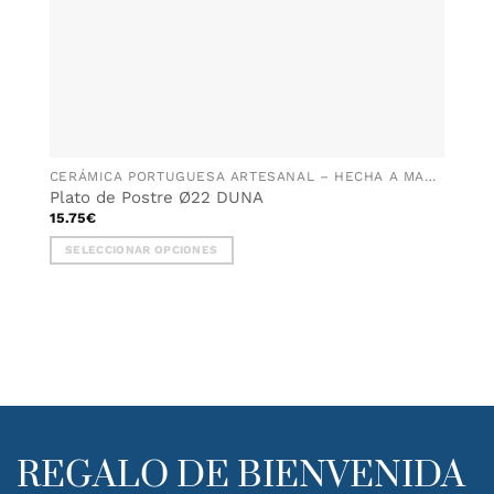
de
producto
CERÁMICA PORTUGUESA ARTESANAL – HECHA A MANO EN PORTUGAL
Plato de Postre Ø22 DUNA
15.75
€
SELECCIONAR OPCIONES
Este
producto
tiene
múltiples
variantes.
Las
opciones
se
pueden
REGALO DE BIENVENIDA
elegir