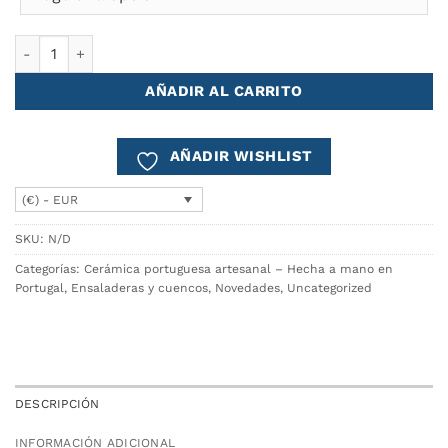
Cuenco Sopa/Pasta Ø19 DUNA cantidad
AÑADIR AL CARRITO
AÑADIR WISHLIST
(€) - EUR
SKU:
N/D
Categorías:
Cerámica portuguesa artesanal – Hecha a mano en
Portugal
,
Ensaladeras y cuencos
,
Novedades
,
Uncategorized
DESCRIPCIÓN
INFORMACIÓN ADICIONAL