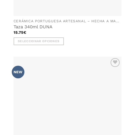
CERÁMICA PORTUGUESA ARTESANAL – HECHA A MANO EN PORTUGAL
Taza 340ml DUNA
15.75
€
SELECCIONAR OPCIONES
Este
producto
tiene
múltiples
AÑADIR
variantes.
NEW
WISHLIST
Las
opciones
se
pueden
elegir
en
la
página
de
producto