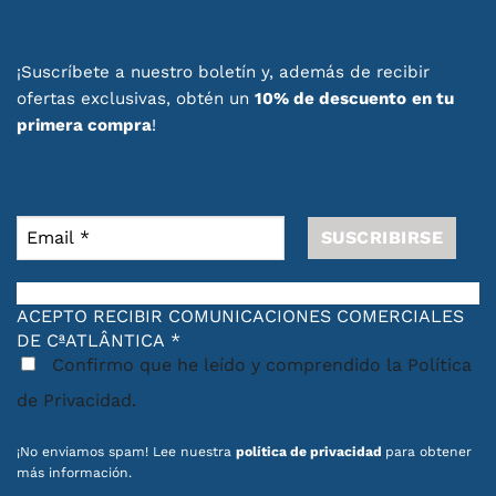
en
la
página
de
¡Suscríbete a nuestro boletín y, además de recibir
producto
ofertas exclusivas, obtén un
10% de descuento
en tu
primera compra
!
ACEPTO RECIBIR COMUNICACIONES COMERCIALES
DE CªATLÂNTICA
*
Confirmo que he leído y comprendido la Política
de Privacidad.
¡No enviamos spam! Lee nuestra
política de privacidad
para obtener
más información.