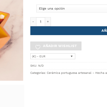
16.95€.
8.99€.
Ból Ø21cm STAR cantidad
AÑ
AÑADIR WISHLIST
(€) - EUR
SKU:
N/D
Categorías:
Cerámica portuguesa artesanal – Hecha 