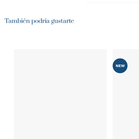
También podría gustarte
NEW
AÑADIR
WISHLIST