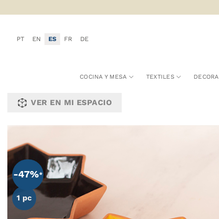
Saltar
al
contenido
PT
EN
ES
FR
DE
COCINA Y MESA
TEXTILES
DECORA
VER EN MI ESPACIO
-47%
1 pc