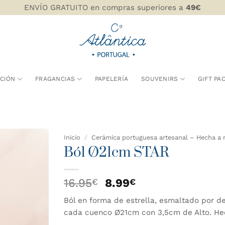
ENVÍO GRATUITO en compras superiores a
49€
CIÓN
FRAGANCIAS
PAPELERÍA
SOUVENIRS
GIFT PA
Inicio
/
Cerámica portuguesa artesanal – Hecha a 
Ból Ø21cm STAR
AÑADIR
WISHLIST
El
El
16.95
8.99
€
€
precio
precio
Ból en forma de estrella, esmaltado por de
original
actual
cada cuenco Ø21cm con 3,5cm de Alto. He
era:
es: