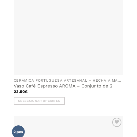
pueden
elegir
en
la
página
de
producto
CERÁMICA PORTUGUESA ARTESANAL – HECHA A MANO EN PORTUGAL
Vaso Café Espresso AROMA – Conjunto de 2
23.50
€
SELECCIONAR OPCIONES
Este
producto
tiene
múltiples
AÑADIR
variantes.
2 pcs
WISHLIST