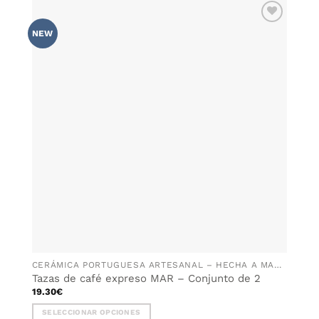
tiene
múltiples
AÑADIR
variantes.
NEW
WISHLIST
Las
opciones
se
pueden
elegir
en
la
página
de
producto
CERÁMICA PORTUGUESA ARTESANAL – HECHA A MANO EN PORTUGAL
Tazas de café expreso MAR – Conjunto de 2
19.30
€
SELECCIONAR OPCIONES