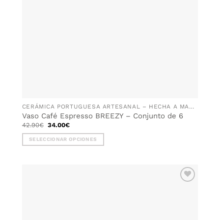
CERÁMICA PORTUGUESA ARTESANAL – HECHA A MANO EN PORTUGAL
Vaso Café Espresso BREEZY – Conjunto de 6
El
El
42.90
€
34.00
€
precio
precio
original
actual
SELECCIONAR OPCIONES
era:
es:
42.90€.
34.00€.
Este
producto
tiene
múltiples
AÑADIR
variantes.
WISHLIST
Las
opciones
se