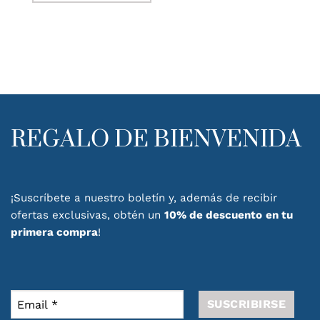
Este
producto
tiene
múltiples
variantes.
Las
opciones
se
pueden
REGALO DE BIENVENIDA
elegir
en
la
página
de
¡Suscríbete a nuestro boletín y, además de recibir
producto
ofertas exclusivas, obtén un
10% de descuento
en tu
primera compra
!