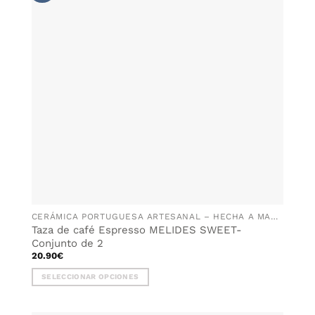
Las
opciones
se
pueden
elegir
en
la
página
de
producto
CERÁMICA PORTUGUESA ARTESANAL – HECHA A MANO EN PORTUGAL
Taza de café Espresso MELIDES SWEET-
Conjunto de 2
20.90
€
SELECCIONAR OPCIONES
Este
producto