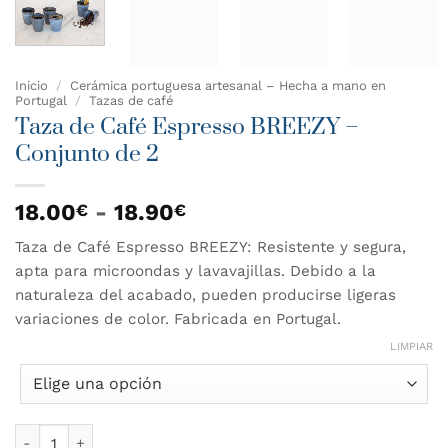
Inicio
/
Cerámica portuguesa artesanal – Hecha a mano en
Portugal
/
Tazas de café
Taza de Café Espresso BREEZY –
Conjunto de 2
Rango
18.00
-
18.90
€
€
de
Taza de Café Espresso BREEZY: Resistente y segura,
precios:
apta para microondas y lavavajillas. Debido a la
desde
18.00€
naturaleza del acabado, pueden producirse ligeras
hasta
variaciones de color. Fabricada en Portugal.
18.90€
LIMPIAR
Taza de Café Espresso BREEZY - Conjunto de 2 cantidad