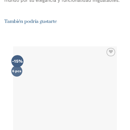
mundo por su elegancia y funcionalidad inigualables.
También podría gustarte
-15%
AÑADIR
WISHLIST
6 pcs