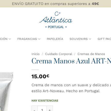
ENVÍO GRATUITO en compras superiores a
49€
CIÓN
FRAGANCIAS
PAPELERÍA
SOUVENIRS
GIFT PA
Inicio
/
Cuidado Corporal
/
Cremas de Manos
Crema Manos Azul ART
AÑADIR
WISHLIST
15.00
€
Crema de manos con un suave y delicado ar
estilo Art-Noveau. Hecho en Portugal
HAY EXISTENCIAS
Crema Manos Azul ART-NOUVEAU cantidad