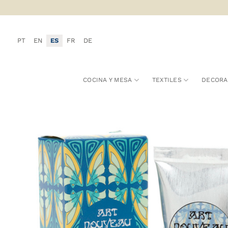
Saltar
al
contenido
PT
EN
ES
FR
DE
COCINA Y MESA
TEXTILES
DECORA