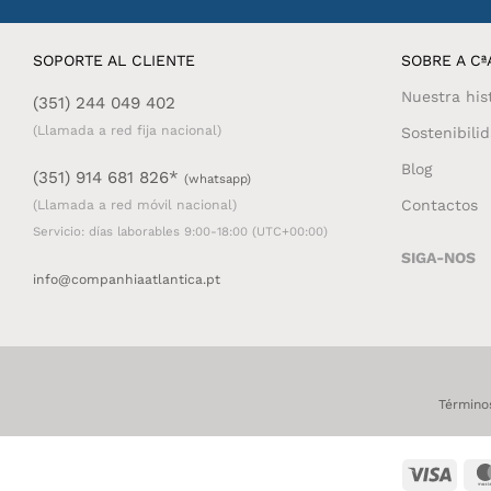
SOPORTE AL CLIENTE
SOBRE A CªA
Nuestra his
(351) 244 049 402
(Llamada a red fija nacional)
Sostenibili
Blog
(351) 914 681 826*
(whatsapp)
Contactos
(Llamada a red móvil nacional)
Servicio: días laborables 9:00-18:00 (UTC+00:00)
SIGA-NOS
info@companhiaatlantica.pt
Término
Visa