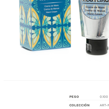
PESO
0.100
ART-
COLECCIÓN