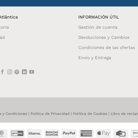
tlântica
INFORMACIÓN ÚTIL
toria
Gestión de cuenta
dad
Devoluciones y Cambios
Condiciones de las ofertas
Envío y Entrega
s y Condiciones
|
Política de Privacidad
|
Política de Cookies
|
Libro de recla
MasterCard
GiroPay
Klarna
MasterCard
PayPal
American
Apple
Credi