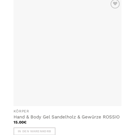
ZU MEINER
WUNSCHLISTE
HINZUFÜGEN
KÖRPER
Hand & Body Gel Sandelholz & Gewürze ROSSIO
15.00
€
IN DEN WARENKORB