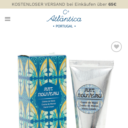
Zum
KOSTENLOSER VERSAND bei Einkäufen über
65€
Inhalt
springen
ZU MEINER
WUNSCHLISTE
HINZUFÜGEN