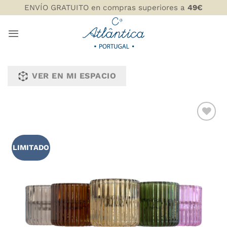
Saltar
ENVÍO GRATUITO en compras superiores a
49€
al
contenido
VER EN MI ESPACIO
AÑADIR
WISHLIST
LIMITADO