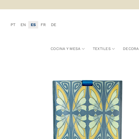
Saltar
al
contenido
PT
EN
ES
FR
DE
COCINA Y MESA
TEXTILES
DECORA