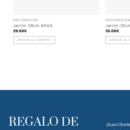
DECORACIÓN
DECORACIÓ
Jarrón 28cm BAGA
Jarrón 35c
29.00
€
35.00
€
AÑADIR AL CARRITO
AÑADIR AL 
REGALO DE
¡Suscríbete