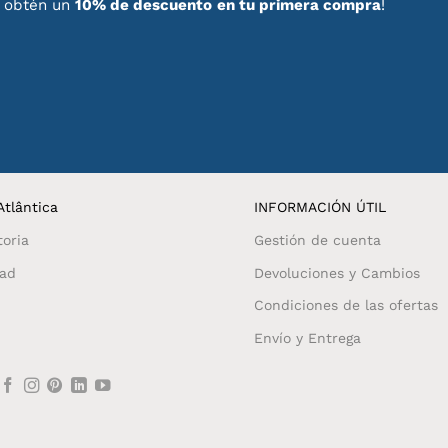
, obtén un
10% de descuento
en tu primera compra
!
tlântica
INFORMACIÓN ÚTIL
toria
Gestión de cuenta
dad
Devoluciones y Cambios
Condiciones de las ofertas
Envío y Entrega