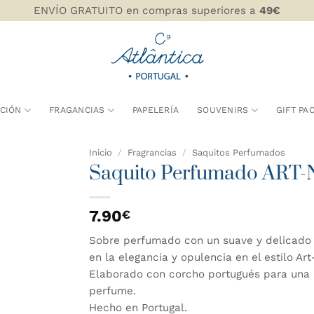
ENVÍO GRATUITO en compras superiores a
49€
CIÓN
FRAGANCIAS
PAPELERÍA
SOUVENIRS
GIFT PA
Inicio
/
Fragrancias
/
Saquitos Perfumados
Saquito Perfumado AR
AÑADIR
WISHLIST
7.90
€
Sobre perfumado con un suave y delicado 
en la elegancia y opulencia en el estilo Ar
Elaborado con corcho portugués para una m
perfume.
Hecho en Portugal.