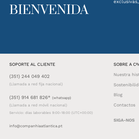
exclusivas
BIENVENIDA
SOPORTE AL CLIENTE
SOBRE A CªA
Nuestra his
(351) 244 049 402
(Llamada a red fija nacional)
Sostenibili
Blog
(351) 914 681 826*
(whatsapp)
Contactos
(Llamada a red móvil nacional)
Servicio: días laborables 9:00-18:00 (UTC+00:00)
SIGA-NOS
info@companhiaatlantica.pt