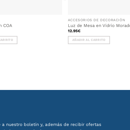
N
ACCESORIOS DE DECORACIÓN
m COA
Luz de Mesa en Vidrio Mora
12.95
€
CARRITO
AÑADIR AL CARRITO
 a nuestro boletín y, además de recibir ofertas