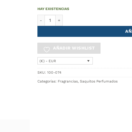
HAY EXISTENCIAS
Saquito Perfumado ART-NOUVEAU cantidad
AÑ
AÑADIR WISHLIST
(€) - EUR
SKU:
100-074
Categorías:
Fragrancias
,
Saquitos Perfumados