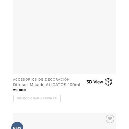
ACCESORIOS DE DECORACIÓN
Difusor Mikado ALICATOS 100ml – AREIA
29.00
€
SELECCIONAR OPCIONES
Este
producto
tiene
múltiples
AÑADIR
variantes.
NEW