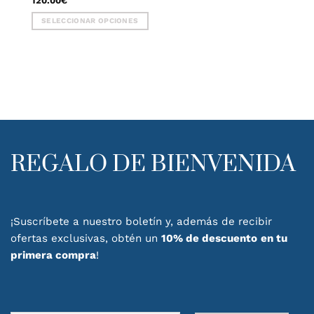
120.00
€
SELECCIONAR OPCIONES
Este
producto
tiene
múltiples
variantes.
Las
opciones
se
pueden
REGALO DE BIENVENIDA
elegir
en
la
página
de
¡Suscríbete a nuestro boletín y, además de recibir
producto
ofertas exclusivas, obtén un
10% de descuento
en tu
primera compra
!