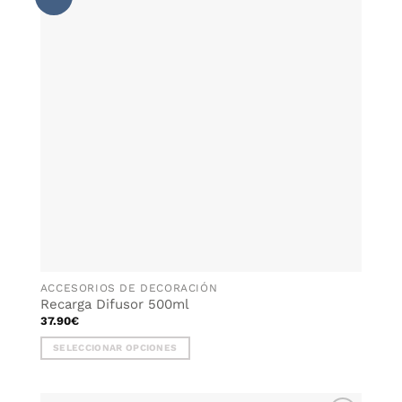
WISHLIST
Las
opciones
se
pueden
elegir
en
la
página
de
producto
ACCESORIOS DE DECORACIÓN
Recarga Difusor 500ml
37.90
€
SELECCIONAR OPCIONES
Este
producto