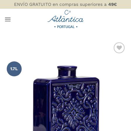
Saltar
ENVÍO GRATUITO en compras superiores a
49€
al
contenido
AÑADIR
WISHLIST
1.7L