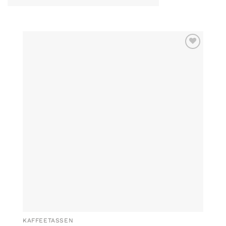
ZU MEINER
WUNSCHLISTE
HINZUFÜGEN
KAFFEETASSEN