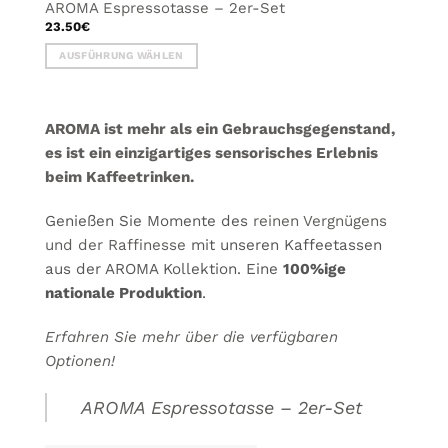
AROMA Espressotasse – 2er-Set
23.50
€
AUSFÜHRUNG WÄHLEN
Dieses
Produkt
weist
AROMA ist mehr als ein Gebrauchsgegenstand,
mehrere
es ist ein einzigartiges sensorisches Erlebnis
Varianten
beim Kaffeetrinken.
auf.
Die
Optionen
Genießen Sie Momente des
reinen Vergnügens
können
und der Raffinesse
mit unseren Kaffeetassen
auf
aus der AROMA Kollektion. Eine
100%ige
der
nationale Produktion
.
Produktseite
gewählt
Erfahren Sie mehr über die verfügbaren
werden
Optionen!
AROMA Espressotasse – 2er-Set