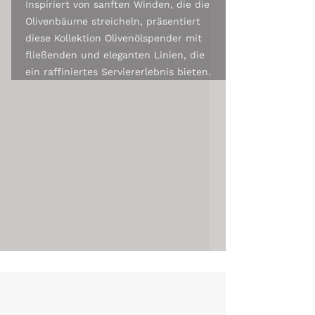
Inspiriert von sanften Winden, die die
Olivenbäume streicheln, präsentiert
diese Kollektion Olivenölspender mit
fließenden und eleganten Linien, die
ein raffiniertes Serviererlebnis bieten.