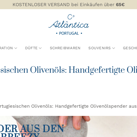
KOSTENLOSER VERSAND bei Einkäufen über
65€
RATION
DÜFTE
SCHREIBWAREN
SOUVENIRS
GESCH
esischen Olivenöls: Handgefertigte O
ortugiesischen Olivenöls: Handgefertigte Olivenölspender au
DER AUS DEN