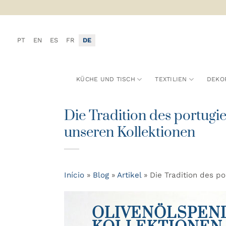
Zum
Inhalt
springen
PT
EN
ES
FR
DE
KÜCHE UND TISCH
TEXTILIEN
DEKO
Die Tradition des portugi
unseren Kollektionen
Início
»
Blog
»
Artikel
»
Die Tradition des p
OLIVENÖLSPEN